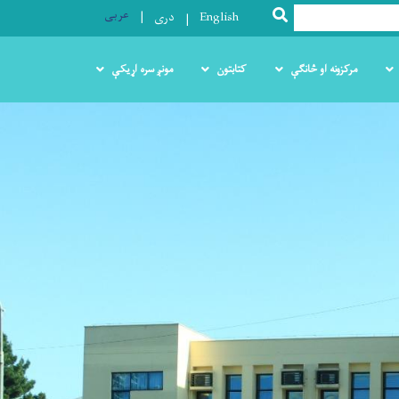
عربی
SEARCH
English
دری
مرکزونه او څانګې
کتابتون
مونږ سره اړیکې