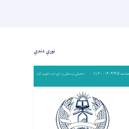
نورې دندې
ه ۱۴۰۴/۴/۵ - ۱۱:۲۰
د تخنیکي او مسلکي زده کړو اداره، څلورمه کارته