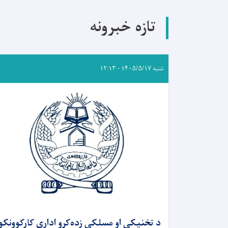
تازه خبرونه
شنبه ۱۴۰۵/۵/۱۷ - ۱۲:۱۳
د تخنیکي او مسلکي زده‌کړو ادارې کارکوونکو