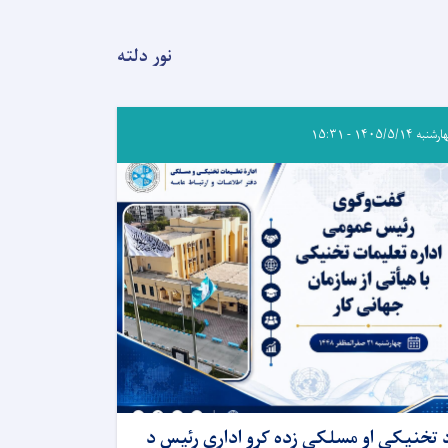
نور دلته
به ۱۴۰۵/۵/۱۴ - ۱۵:۳۱
 تخنیکي او مسلکي زده کړو ادارې رئیس د