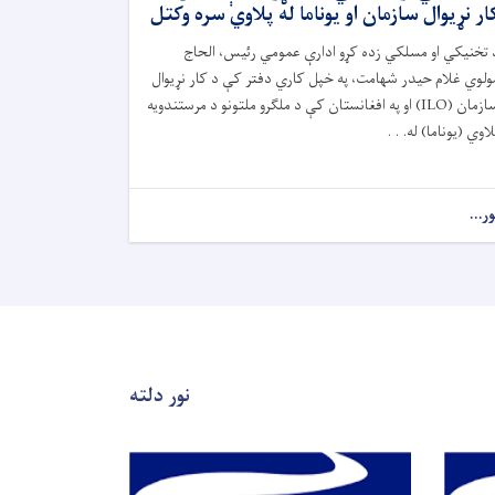
ار نړیوال سازمان او یوناما له پلاوي سره وکتل
 تخنیکي او مسلکي زده کړو ادارې عمومي رئیس، الحاج
ولوي غلام حیدر شهامت، په خپل کاري دفتر کې د کار نړیوال
سازمان (ILO) او په افغانستان کې د ملګرو ملتونو د مرستندویه
لاوي (یوناما) له. . .
ور...
نور دلته