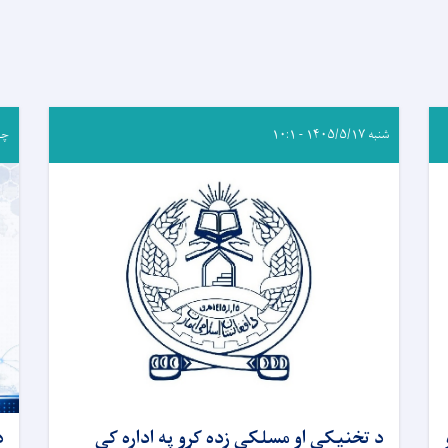
شنبه ۱۴۰۵/۵/۱۷ - ۱۰:۱
چهارشن
د تخنیکي او مسلکي زده کړو په اداره کې
د