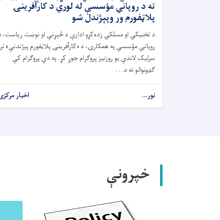
ته د روپاني مؤسسې له لوري د کارآفرینۍ
پلاټفورم ور وپېژندل شو
د تخنیکي او مسلکي زده‌کړو ادارې د څېړنې او نوښت ریاست، د
روپاني مؤسسې په همکارۍ، د «کارآفرینۍ پلاټفورم پېژندنې» تر
سرلیک لاندې یو روزنیز پروګرام جوړ کړ. په دې پروګرام کې
ګډونوالو ته د. . .
نور...
اخبار مرکزی
خپرونې