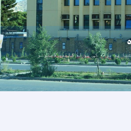
یا په برخه کې یو له کلیدي لاملونو