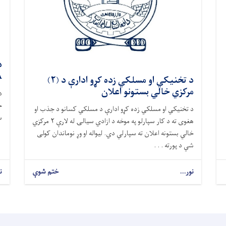
TA
د تخنیکي او مسلکي زده کړو ادارې د (۲)
مرکزي خالي بستونو اعلان
د
د تخنیکي او مسلکي زده کړو ادارې د مسلکي کسانو د جذب او
س
هغوی ته د کار سپارلو په موخه د ازادي سیالۍ له لارې ۲ مرکزي
خالي بستونه اعلان ته سپارلي دي. لیواله او وړ نوماندان کولی
شي د پورته . . .
نور...
ختم شوې
ن