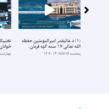
(۱) د عالیقدر امیرالمؤمنین حفظه
تخنيکي
الله تعالی ۱۷ سمه ګڼه فرمان.
ځوانان
پنجشنبه ۱۴۰۵/۵/۱۵ - ۱۲:۷
چهارشنبه ۱۴۰۵/۵/۱۴ - ۱۶