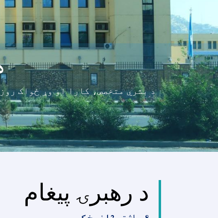
د
د بشري متخصص، کارا او وړ ځواک روزن
د رهبرۍ پیغام