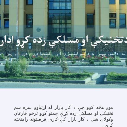
تخنیکي او مسلکي زده کړو اداره
ه د هر هېواد د ټولنیزې او اقتصادې ودې او پراخت
څخه شمیرل کيږي.
موږ هڅه کوو چې د کار بازار له اړتیاوو سره سم
تخنیکي او مسلکي زده کړې چمتو کړو ترڅو فارغان
وکولای شي د کار بازار کې کاري فرصتونه رامنځته
کړي
.