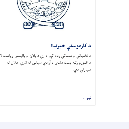
د کارموندنې خبرتیا!
د تخنیکي او مسلکي زده کړو ادارې د پلان او پالیسۍ ریاست ۹
د څلورم رتبه بست دندې د آزادې سیالۍ له لارې اعلان ته
سپارلي دي.
نور...