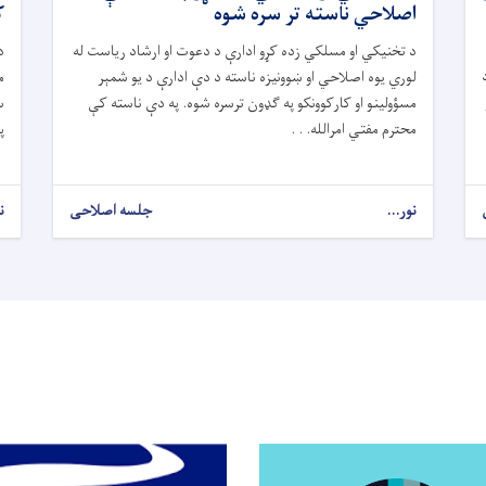
اصلاحي ناسته تر سره شوه
ک
د تخنیکي او مسلکي زده کړو ادارې د دعوت او ارشاد ریاست له
د
لوري یوه اصلاحي او ښوونیزه ناسته د دې ادارې د یو شمېر
م
مسؤولینو او کارکوونکو په ګډون ترسره شوه. په دې ناسته کې
محترم مفتي امرالله. . .
پ
نور...
جلسه اصلاحی
ن