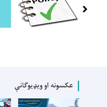
عکسونه او ویډیوګانې