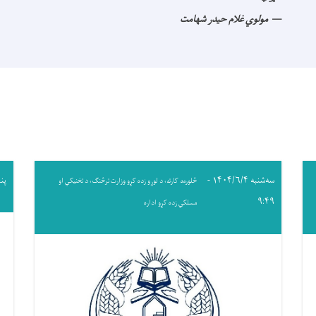
مولوي غلام حیدر شهامت
سه‌شنبه ۱۴۰۴/۶/۴ -
پنجشنب
څلورمه کارته، د لوړو زده کړو وزارت ترڅنګ، د تخنیکي او
۹:۴۹
مسلکي زده کړو اداره