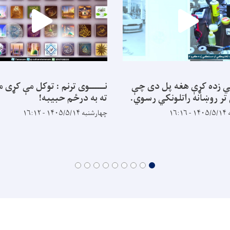
 زده کړې هغه پل دی چې
نــــــوی ترنم : توکل مې کړی 
 تر روښانه راتلونکي رسوي.
ته به درځم حبيبه!
۱۶:
چهارشنبه ۱۴۰۵/۵/۱۴ - ۱۶:۱۲