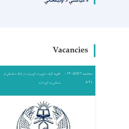
8 میاشتې 3 اونیمخکې
Vacancies
سه‌شنبه ۱۴۰۵/۵/۶ -
څلورمه کارته، د لوړو زده کړو وزارت تر څنګ د تخنیکي او
۸:۲۱
مسلکي زده کړو اداره