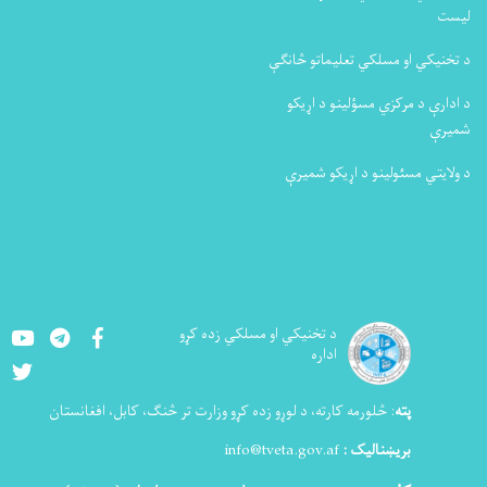
سلکي تعلیماتو څانګې
ي مسؤلینو د اړیکو
ینو د اړیکو شمیرې
Youtube
LinkedIn
Facebook
د تخنيکي او مسلکي زده کړو
اداره
Twitter
څلورمه کارته، د لوړو زده کړو وزارت تر څنګ، کابل، افغانستان
ښنالیک :
info@tveta.gov.af