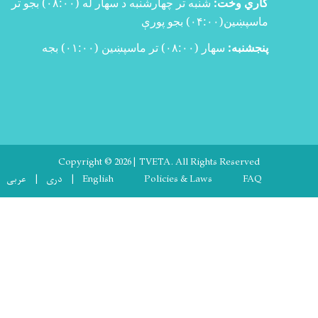
ري وخت:
شنبه تر چهارشنبه د سهار له (
۰۸:۰۰)
بجو تر
سپښین(
۰۴:۰۰)
بجو پورې
شنبه:
سهار (۰۸:۰۰) تر ماسپښین (۰۱:۰۰) بجه
Copyright © 2026 | TVETA. All Rights Reserve
Footer me
FA
Policies & Laws
English
دری
عربی