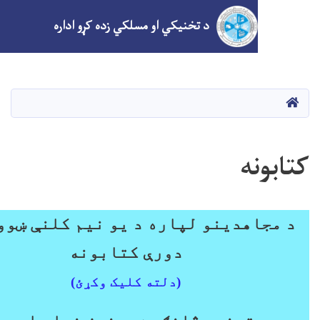
د تخنیکي او مسلکي زده کړو اداره
اصلي
منځپانګه
دانګل
ه
هدینو لپاره د یو نیم کلنې ښوونیزې
دورې کتابونه
(دلته کلیک وکړئ)