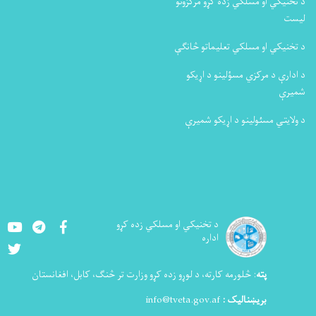
د تخنیکي او مسلکي زده کړو مرکزونو
لیست
د تخنیکي او مسلکي تعلیماتو څانګې
د ادارې د مرکزي مسؤلینو د اړیکو
شمیرې
د ولایتي مسئولینو د اړیکو شمیرې
Youtube
LinkedIn
Facebook
د تخنيکي او مسلکي زده کړو
اداره
Twitter
پته
:
څلورمه کارته، د لوړو زده کړو وزارت تر څنګ، کابل، افغانستان
بریښنالیک :
info@tveta.gov.af