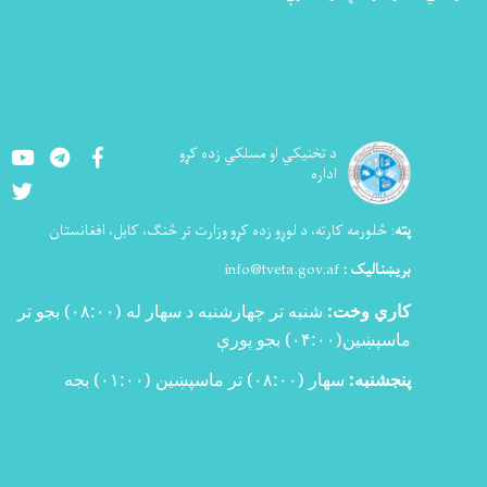
Youtube
LinkedIn
Facebook
د تخنيکي او مسلکي زده کړو
اداره
Twitter
رمه کارته، د لوړو زده کړو وزارت تر څنګ، کابل، افغانستان
لیک :
info@tveta.gov.af
وخت:
شنبه تر چهارشنبه د سهار له (
۰۸:۰۰)
بجو تر
ین(
۰۴:۰۰)
بجو پورې
به:
سهار (۰۸:۰۰) تر ماسپښین (۰۱:۰۰) بجه