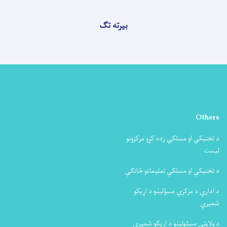
بیرته تګ
 زده کړو مرکزونو
ي تعلیماتو څانګې
سؤلینو د اړیکو
 د اړیکو شمیرې