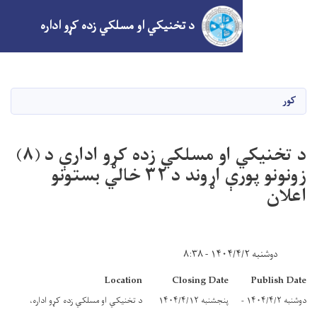
د تخنیکي او مسلکي زده کړو اداره
اصلي
منځپانګه
دانګل
د تخنیکي او مسلکي زده کړو ادارې د (۸)
زونونو پورې اړوند د ۳۲ خالي بستونو
Location
Closing Date
۱۴ -
پنجشنبه ۱۴۰۴/۴/۱۲
د تخنیکي او مسلکي زده کړو اداره،