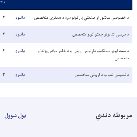
رتبه
 او صنعتي پارکونو سره د همغږۍ متخصص
ډانلوډ
۴
ډانلوډ
و چمتو کولو متخصص
ډانلو
ډ
۴
ډانلوډ
ونو داړتیاوو ارزونې او د خامو موادو پیژندلو
ډ
انلوډ
۴
ډانلوډ
 د ارزونې متخصص
ډانلوډ
۳
ډانلوډ
دې
ټول ښوول