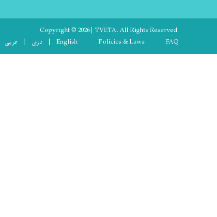
Copyright © 2026 | TVETA. All Rights Rese
Footer 
Policies & Laws
English
دری
عربی