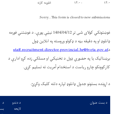
- ۱۲:۰
څلورمه کارته
Sorry...This form is closed to 
ای شی تر
2
1404/04/1
نیټې پورې،
د غوښتني
فورمه
یقه بڼه د ډکولو وروسته
په انلاین ډول
staff.recruitment.director.provincial.hr@
ه حضوري ډول
د تخنیکي او مسلکي‌ زده کړو ادارې
د
 ریاست د استخدام آمریت ته تسلیم کړی.
و جدول ډانلوډ لپاره دلته کلیک وکړئ.
د دندو
د
د غوښتنی
لایحه
بست
فورم