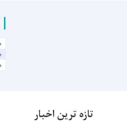
و
و
و
تازه ترین اخبار