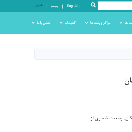
عربی
SEARCH
English
پښتو
ت ها
مراکز و رشته ها
کتابخانه
تماس با ما
ان
گان، وضعیت شماری از