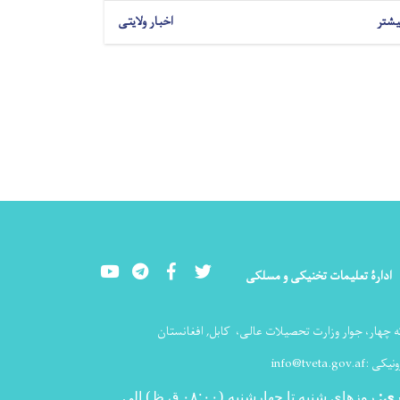
یشتر
اخبار ولایتی
Youtube
LinkedIn
Facebook
Twitter
ادارۀ تعلیمات تخنیکی و مسلکی
ه چهار، جوار وزارت تحصیلات عالی،
کابل, افغانستان
ونیکی :
info@tveta.gov.af
ری
:
روزهای شنبه تا چهارشنبه (۰۸:۰۰ ق ظ) الی