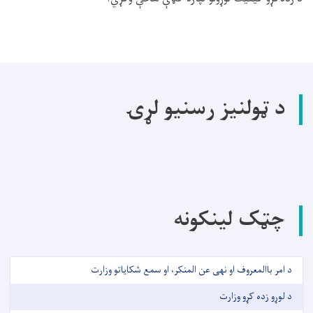
د ټولنیز رسنیو لړۍ
چټک لینکونه
د امر باالمعروف او نهی عن المنکر، او سمع شکایاتو وزارت
د لوړو زده کړو وزارت