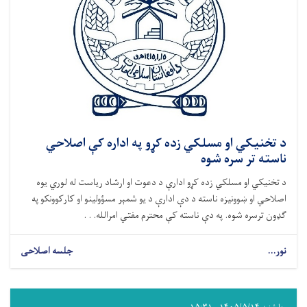
د تخنیکي او مسلکي زده کړو په اداره کې اصلاحي
ناسته تر سره شوه
د تخنیکي او مسلکي زده کړو ادارې د دعوت او ارشاد ریاست له لوري یوه
اصلاحي او ښوونیزه ناسته د دې ادارې د یو شمېر مسؤولینو او کارکوونکو په
ګډون ترسره شوه. په دې ناسته کې محترم مفتي امرالله. . .
نور...
جلسه اصلاحی