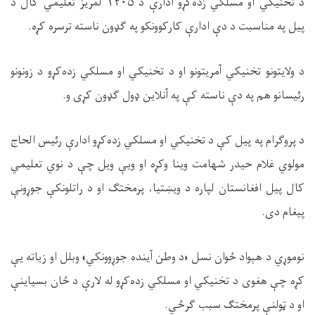
د تخنیکي او مسلکي زده‌کړو ادارې د
۱۴۰۵
لمریز تعلیمي کال د
پیل په مناسبت د دې ادارې کارکوونکو په ګډون ناسته ترسره کړه.
د ولایتونو تخنیکي آمریتونو او د تخنیکي او مسلکي زده‌کړو د زونونو
رئیسانو هم په دې ناسته کې په آنلاین ډول ګډون کړی و.
د پروګرام په پیل کې د تخنیکي او مسلکي زده‌کړو ادارې رئیس الحاج
مولوي غلام حیدر شهامت وینا وکړه او ویې ویل چې د نوي تعلیمي
کال پیل افغانستان لپاره د ویښتیا، پرمختګ او د راتلونکې جوړونې
پیغام دی.
نوموړي د هېواد ځوان نسل «د وطن آینده جوړوونکي» وبلل او زیاته یې
کړه چې هغوی د تخنیکي او مسلکي زده‌کړو له لارې د ځان بسیاینې
او د ټولنې پرمختګ سبب ګرځي.