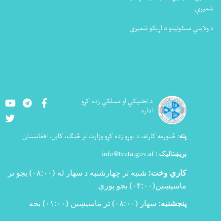
شمیرې
د ولایتي مسئولینو د اړیکو شمیرې
Youtube
LinkedIn
Facebook
د تخنيکي او مسلکي زده کړو
اداره
Twitter
پته
:
څلورمه کارته، د لوړو زده کړو وزارت تر څنګ، کابل، افغانستان
بریښنالیک :
info@tveta.gov.af
کاري وخت:
شنبه تر چهارشنبه د سهار له (
۰۸:۰۰)
بجو تر
ماسپښین(
۰۴:۰۰)
بجو پورې
پنجشنبه:
سهار (۰۸:۰۰) تر ماسپښین (۰۱:۰۰) بجه