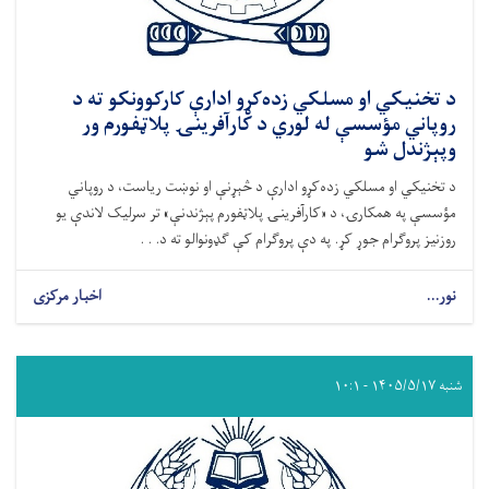
د تخنیکي او مسلکي زده‌کړو ادارې کارکوونکو ته د
روپاني مؤسسې له لوري د کارآفرینۍ پلاټفورم ور
وپېژندل شو
د تخنیکي او مسلکي زده‌کړو ادارې د څېړنې او نوښت ریاست، د روپاني
مؤسسې په همکارۍ، د «کارآفرینۍ پلاټفورم پېژندنې» تر سرلیک لاندې یو
روزنیز پروګرام جوړ کړ. په دې پروګرام کې ګډونوالو ته د. . .
نور...
اخبار مرکزی
شنبه ۱۴۰۵/۵/۱۷ - ۱۰:۱