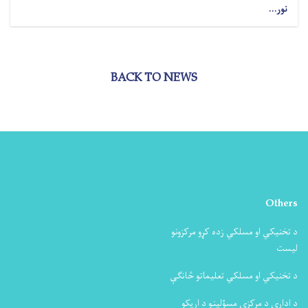
نور...
BACK TO NEWS
Others
د تخنیکي او مسلکي زده کړو مرکزونو
لیست
د تخنیکي او مسلکي تعلیماتو څانګې
د ادارې د مرکزي مسؤلینو د اړیکو