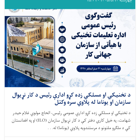
چهارشنبه ۱۴۰۵/۵/۱۴ - ۱۵:۳۱
د تخنیکي او مسلکي زده کړو ادارې رئیس د کار نړیوال
سازمان او یوناما له پلاوي سره وکتل
د تخنیکي او مسلکي زده کړو ادارې عمومي رئیس، الحاج مولوي غلام حیدر
شهامت، په خپل کاري دفتر کې د کار نړیوال سازمان (ILO) او په افغانستان
کې د ملګرو ملتونو د مرستندویه پلاوي (یوناما) له. . .