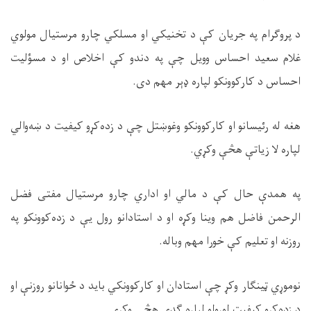
د پروګرام په جریان کې د تخنیکي او مسلکي چارو مرستیال مولوي
غلام سعید احساس وویل چې په دندو کې اخلاص او د مسؤلیت
احساس د کارکوونکو لپاره ډېر مهم دی.
هغه له رئیسانو او کارکوونکو وغوښتل چې د زده‌کړو کیفیت د ښه‌والي
لپاره لا زیاتې هڅې وکړي.
په همدې حال کې د مالي او اداري چارو مرستیال مفتی فضل
الرحمن فاضل هم وینا وکړه او د استادانو رول یې د زده‌کوونکو په
روزنه او تعلیم کې خورا مهم وباله.
نوموړي ټینګار وکړ چې استادان او کارکوونکي باید د ځوانانو روزنې او
د زده‌کړو کیفیت لوړولو لپاره ګډې هڅې وکړي.