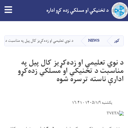
tion
د تخنیکي او مسلکي زده کړو اداره
اصلي
منځپانګه
دانګل
کور
NEWS
د نوي تعلیمي او زده‌کړیز کال پیل په مناسبت د تخ
د نوي تعلیمي او زده‌کړیز کال پیل په
مناسبت د تخنیکي او مسلکي زده‌کړو
ادارې ناسته ترسره شوه
یکشنبه ۱۴۰۵/۱/۹ - ۱۶:۴۱