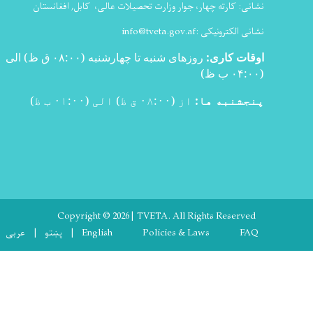
، جوار وزارت تحصیلات عالی،
کابل, افغانستان
info@tveta.gov.af
روزهای شنبه تا چهارشنبه (۰۸:۰۰ ق ظ) الی
از (۰۸:۰۰ ق ظ) الی (۰۱:۰۰ ب ظ)
Copyright © 2026 | TVETA. All R
Fo
Policies & L
English
پښتو
عربی