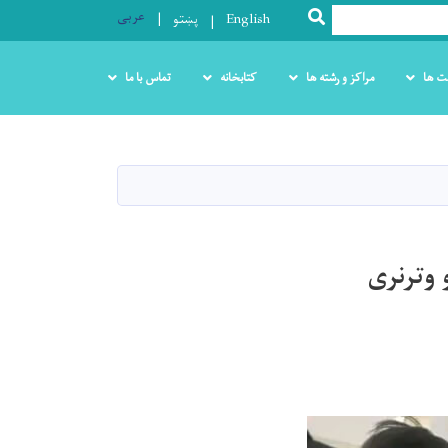
عربی
SEARCH
English
پښتو
ت ها
مراکز و رشته ها
کتابخانه
تماس با ما
وترنری