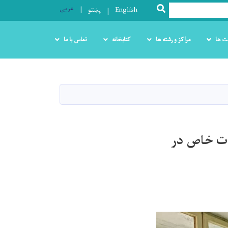
عربی
SEARCH
English
پښتو
ت ها
مراکز و رشته ها
کتابخانه
تماس با ما
ات خاص در