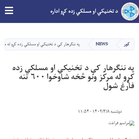
tion
د تخنیکي او مسلکي زده کړو اداره
اصلي
منځپانګه
دانګل
کور
NEWS
په ننګرهار کې د تخنیکي او مسلکي زده کړو له مرکز ونو څخه شاو
په ننګرهار کې د تخنیکي او مسلکي زده
کړو له مرکز ونو څخه شاوخوا ۶۰۰ تنه
فارغ شول
دوشنبه ۱۴۰۲/۳/۸ - ۱۱:۵۴