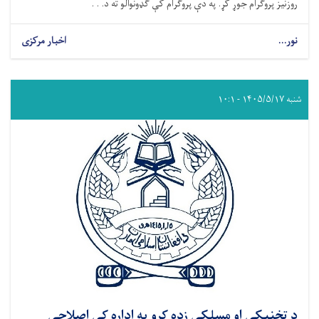
روزنیز پروګرام جوړ کړ. په دې پروګرام کې ګډونوالو ته د. . .
نور...
اخبار مرکزی
شنبه ۱۴۰۵/۵/۱۷ - ۱۰:۱
د تخنیکي او مسلکي زده کړو په اداره کې اصلاحي