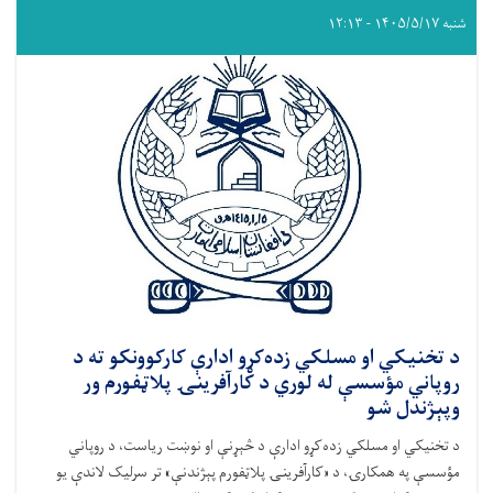
شنبه ۱۴۰۵/۵/۱۷ - ۱۲:۱۳
د تخنیکي او مسلکي زده‌کړو ادارې کارکوونکو ته د
روپاني مؤسسې له لوري د کارآفرینۍ پلاټفورم ور
وپېژندل شو
د تخنیکي او مسلکي زده‌کړو ادارې د څېړنې او نوښت ریاست، د روپاني
مؤسسې په همکارۍ، د «کارآفرینۍ پلاټفورم پېژندنې» تر سرلیک لاندې یو