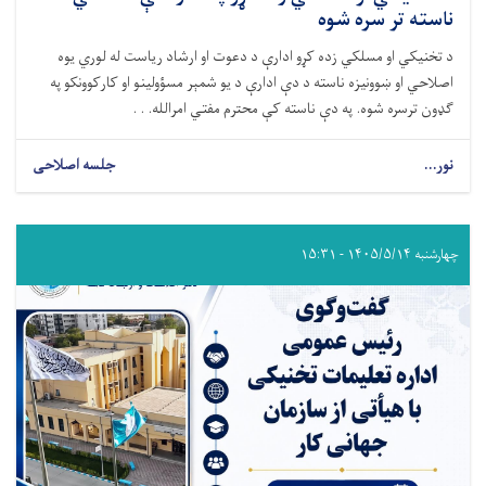
ناسته تر سره شوه
د تخنیکي او مسلکي زده کړو ادارې د دعوت او ارشاد ریاست له لوري یوه
اصلاحي او ښوونیزه ناسته د دې ادارې د یو شمېر مسؤولینو او کارکوونکو په
ګډون ترسره شوه. په دې ناسته کې محترم مفتي امرالله. . .
نور...
جلسه اصلاحی
چهارشنبه ۱۴۰۵/۵/۱۴ - ۱۵:۳۱