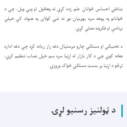
ښاغلي احساس ځوانان علم زده کړې ته وهڅول او ویې ویل، چې د
ځوانانو په پوهه سره بهرنیان نور نه شي کولای په هېواد کې خپلې
برنامې او فکرونه عملي کړي.
د تخنيکي او مسلکي چارو مرستيال دغه راز زياته کړه چې دغه اداره
هڅه کوي چې د کار بازار له اړتيا سره سم خپل نصاب تنظیم کړي،
ترڅو د اړتيا پر بنسټ مسلکي ځواک وروزي.
د ټولنیز رسنیو لړۍ