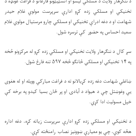
د ننګرهار ولایت د مسلکي لیسو او انسټیټونو فارغانو د فراغت غونډه د
تخنيکي او مسلکي زده کړو ادارې سرپرست مولوي غلام حيدر
شهامت او د دغه ادراې تخنيکي او مسلکي چارو مرستيال مولوي غلام
سعيد احساس په حضور کې ترسره شول.
سږ کال د ننګرهار ولایت تخنیکي او مسلکي زده کړو له مرکزونو څخه
په
۱۴
تخنیکي او مسلکي څانګو څخه
۵۹۷
تنه فارغ شول.
ښاغلي شهامت دغه زده کړیالانو ته د فراغت مبارکي وویله او له هغوی
یې وغوښتل چې د هیواد د آبادۍ او پر ځان بسیا کیدو په برخه کې
خپل مسولیت ادا کړي.
د تخنيکي او مسلکي زده کړو ادارې سرپرست زياته کړه، دغه اداره
هڅه کوي، چې يو معيارې ښوونیز نصاب رامنځته کړي.