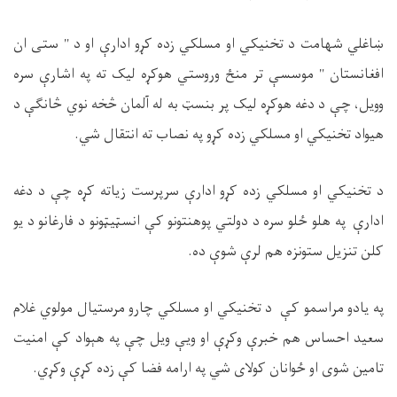
ښاغلي شهامت د تخنیکي او مسلکي زده کړو ادارې او د " ستی ان
افغانستان " موسسې تر منځ وروستي هوکړه لیک ته په اشارې سره
وویل، چې د دغه هوکړه لیک پر بنسټ به له آلمان څخه نوي څانګې د
هیواد تخنیکي او مسلکي زده کړو په نصاب ته انتقال شي.
د تخنيکي او مسلکي زده کړو ادارې سرپرست زياته کړه چې د دغه
ادارې په هلو ځلو سره د دولتي پوهنتونو کې انسټیټونو د فارغانو د يو
کلن تنزیل ستونزه هم لرې شوې ده.
په یادو مراسمو کې د تخنيکي او مسلکي چارو مرستيال مولوي غلام
سعيد احساس هم خبرې وکړې او ويې ويل چې په هېواد کې امنيت
تامين شوى او ځوانان کولاى شي په ارامه فضا کې زده کړې وکړي.