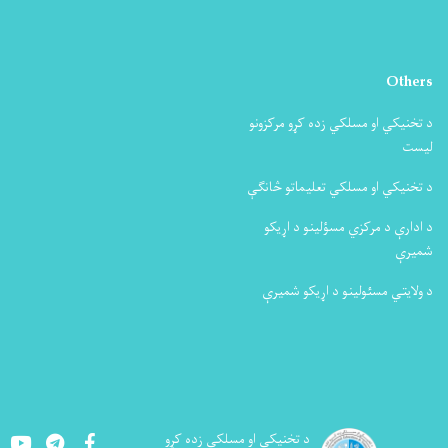
Others
د تخنیکي او مسلکي زده کړو مرکزونو
لیست
د تخنیکي او مسلکي تعلیماتو څانګې
د ادارې د مرکزي مسؤلینو د اړیکو
شمیرې
د ولایتي مسئولینو د اړیکو شمیرې
Youtube
LinkedIn
Facebook
د تخنيکي او مسلکي زده کړو