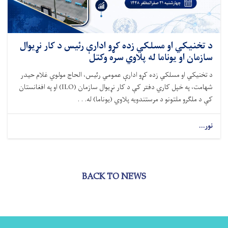
د تخنیکي او مسلکي زده کړو ادارې رئیس د کار نړیوال
سازمان او یوناما له پلاوي سره وکتل
د تخنیکي او مسلکي زده کړو ادارې عمومي رئیس، الحاج مولوي غلام حیدر
شهامت، په خپل کاري دفتر کې د کار نړیوال سازمان (ILO) او په افغانستان
کې د ملګرو ملتونو د مرستندویه پلاوي (یوناما) له. . .
نور...
BACK TO NEWS