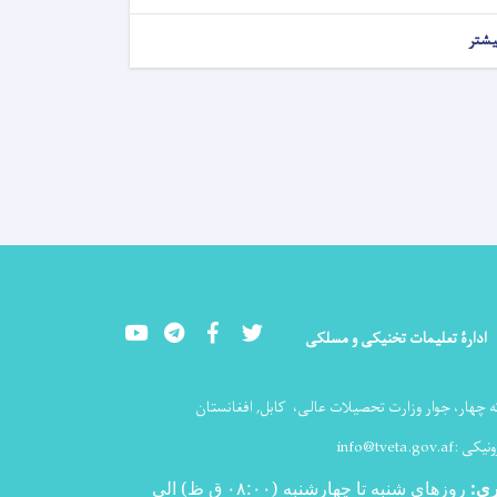
یشتر
Youtube
LinkedIn
Facebook
Twitter
ادارۀ تعلیمات تخنیکی و مسلکی
ه چهار، جوار وزارت تحصیلات عالی،
کابل, افغانستان
ونیکی :
info@tveta.gov.af
ری
:
روزهای شنبه تا چهارشنبه (۰۸:۰۰ ق ظ) الی