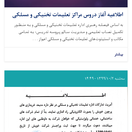
اطلاعیه آغاز دروس مراکز تعلیمات تخنیکی و مسلکی
به اساس فیصلـه رهـبری اداره تعلـیمات تخـنیکی و مسلکی و بـه منـظـور
تکمـیل نصـاب‌ تعلـیمی و مـدیریـت سـالم پـروسـه تدریـس؛ بـه تمـامی
مکاتب و انستیتوت‌های تعلیمات تخنیکی و مسلکی اعم‌از . . .
بیشتر
سه‌شنبه ۱۳۹۹/۱۰/۲ - ۱۴:۴۹