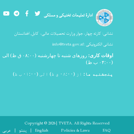
Youtube
LinkedIn
Facebook
Twitter
ادارۀ تعلیمات تخنیکی و مسلکی
نشانی:
کارته چهار، جوار وزارت تحصیلات عالی،
کابل, افغانستان
نشانی الکترونیکی :
info@tveta.gov.af
اوقات کاری
:
روزهای شنبه تا چهارشنبه (۰۸:۰۰ ق ظ) الی
(۰۴:۰۰ ب ظ
)
پنجشنبه ها:
از (۰۸:۰۰ ق ظ) الی (۰۱:۰۰ ب ظ)
Copyright © 2026 | TVETA. All Rights Reserved
Footer menu
FAQ
Policies & Laws
English
پښتو
عربی