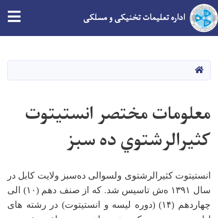
tion
اداره تعلیمات تخنیکی و مسلکی
Skip
to
main
HOME
content
معلومات مختصر انستیتوت
کثیرالرشتوي ده سبز
انستیتوت کثیرالرشتوی ولسوالی ده‌سبز ولایت کابل در
سال
۱۳۹۱
ه‌ش تاسیس شد. که از صنف دهم (۱۰) الی
چهاردهم (۱۴) (دوره لیسه و انستیتوت) در رشته های