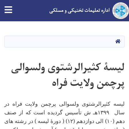
tion
اداره تعلیمات تخنیکی و مسلکی
Skip
to
main
HOME
content
لیسۀ کثیرالرشتوی ولسوالی
پرچمن ولایت فراه
لیسه کثیرالرشتوی ولسوالی پرچمن ولایت فراه در
سال
۱۳۹۹
هـ ش تأسیس گردیده است که از صنف
دهم (
۱۰)
الی دوازدهم (
۱۲) (
دورۀ لیسه ) در رشته های