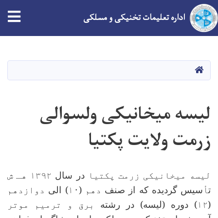
tion
اداره تعلیمات تخنیکی و مسلکی
Skip
to
main
HOME
content
لیسه میخانیکی ولسوالی
زرمت ولایت پکتیا
لیسه میخانیکی زرمت پکتیا
در سال
۱۳۹۲ هـ ش
ت
أ
سیس گردیده که از صنف
دهم (۱۰)
الی
دوازدهم
(۱۲
) دوره (لیسه) در رشته
برق و ترمیم موتر