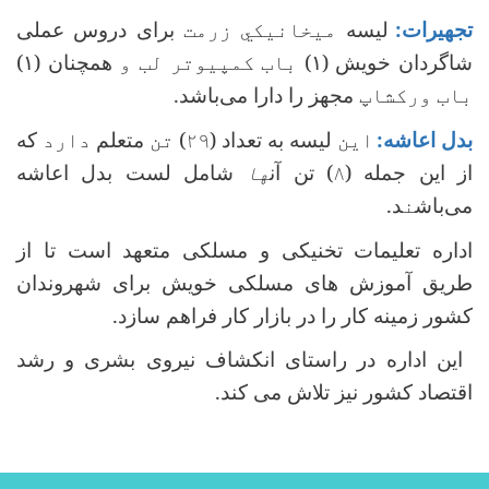
تجهیرات:
لیسه
میخانیکي زرمت
برای دروس عملی
شاگردان خویش
(۱)
باب کمپیوتر لب و
همچنان
(۱)
باب ورکشاپ
مجهز را دارا می‌باشد.
بدل اعاشه:
این
لیسه به تعداد (
۲۹
)
تن
متعلم
دارد
که
از این جمله (
۸
) تن
آن
ها
شامل لست بدل اعاشه
می‌باش
ن
د.
اداره تعلیمات تخنیکی و مسلکی متعهد است تا از
طریق آموزش های مسلکی خویش برای شهروندان
کشور زمینه کار را در بازار کار فراهم سازد.
این اداره در راستای
انکشاف نیروی بشری و رشد
اقتصاد کشور نیز تلاش می کند.