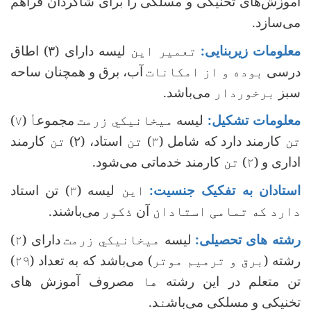
آموزش‌های تخنیکی و مسلکی را برای شاگردان فراهم‌
می‌سازد.
معلومات زیربنایی:
تعمیر این
لیسه دارای (۳) اطاق
درسی
بوده و از امکانات
آب، برق و همچنان ساحه
سبز
برخوردار
می‌باشد.
معلومات تشکیل:
لیسه
میخانیکي زرمت
مجموع
أ
(
۷
)
تن
کارمند دارد
که شامل (
۳
)
تن
استاد، (۲)
تن
کارمند
اداری و (
۲
)
تن
کارمند خدماتی می‌شود.
استادان به تفکیک جنسیت:
این
لیسه (
۳
) تن استاد
دارد که تمامی استادان
‌آن‌
ذکور
می‌باشند.
رشته های تحصیلی:
لیسه
میخانیکي زرمت
دارای (
۲
)
رشته (
برق و ترمیم موتر
) می‌باشد که به تعداد (
۲۹
)
تن متعلم در این رشته
ها
‌ مصروف آموزش های
تخنیکی و مسلکی می‌باش
ن
د.