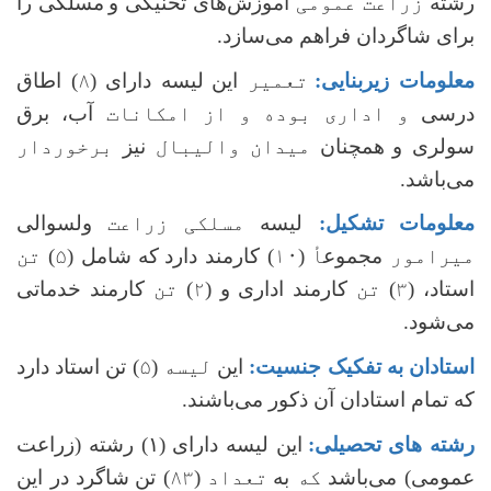
رشته
زراعت عمومی
آموزش‌های تخنیکی و
مسلکی را
برای شاگردان فراهم‌ می‌سازد.
معلومات زیربنایی:
تعمیر
این
لیسه دارای (
۸
) اطاق
درسی
و اداری بوده و از امکانات
آب، برق
سولری و
همچنان
میدان والیبال
نیز
برخوردار
می‌باشد.
معلومات تشکیل:
لیسه
مسلکی زراعت
ولسوالی
میرامور
مجموع
أ
(
۱۰
) کارمند دارد
که شامل (
۵
)
تن
استاد، (
۳
)
تن
کارمند اداری و (
۲
)
تن
کارمند خدماتی
می‌شود.
استادان به تفکیک جنسیت:
این
لیسه
(
۵
) تن استاد دارد
که تمام استادان آن ذکور می‌باشند.
رشته های تحصیلی:
این لیسه دارای (۱) رشته (زراعت
عمومی) می‌باشد
که
به
تعداد
(
۸۳
) تن
شاگرد
در این