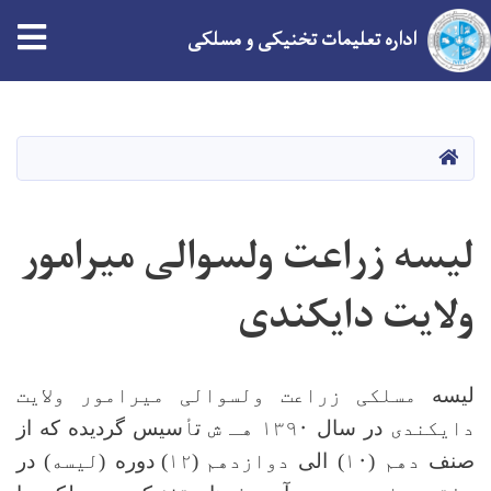
tion
اداره تعلیمات تخنیکی و مسلکی
Skip
to
main
HOME
content
لیسه زراعت ولسوالی میرامور
ولایت دایکندی
لیسه
مسلکی زراعت ولسوالی میرامور ولایت
دایکندی
در سال
۱۳۹۰ هـ ش
ت
أ
سیس گردیده که از
صنف
دهم (۱۰)
الی
دوازدهم
(۱۲)
دوره (
لیسه
) در