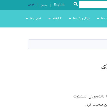
عربی
SEARCH
English
پښتو
ت ها
مراکز و رشته ها
کتابخانه
تماس با ما
ژی
 دانشجویان انستیتوت
مع صحبت کرد.