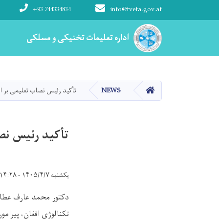
+93 744334834
info@tveta.gov.af
Main navigation
اداره تعلیمات تخنیکی و مسلکی
اداره تعلیمات تخنیکی و مسلکی
HOME
NEWS
تأکید رئیس نصاب تعلیمی بر اه
تأکید رئیس نص
یکشنبه ۱۴۰۵/۴/۷ - ۱۴:۲۸
دکتور محمد عارف عطائ
تکنالوژی افغان، پیرام