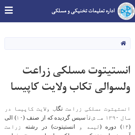
tion
اداره تعلیمات تخنیکی و مسلکی
Skip
to
main
HOME
content
انستیتوت مسلکی زراعت
ولسوالی تکاب ولایت کاپیسا
انستیتوت مسلکی زراعت
تگا
ب ولایت کاپیسا در
سال ۱۳۹۰ هـ ش
ت
أ
سیس گردیده
که از صنف
(۱۰)
الی
(۱۴)
دوره
(
لیسه و
انستیتوت) در رشته
زراعت