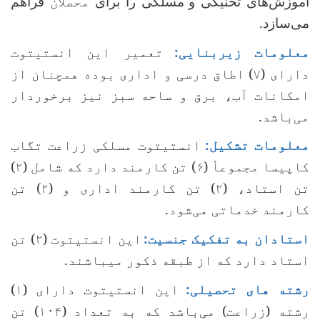
آموزش‌های تخنیکی و
مسلکی را برای
محصلان
فراهم‌
می‌سازد.
معلومات زیربنایی:
تعمیر این انستیتوت
دارای (۷) اطاق درسی و اداری بوده همچنان از
امکانات آب، برق و ساحه سبز نیز برخوردار
می‌باشد.
معلومات تشکیل:
انستیتوت مسلکی زراعت تگاب
کاپیسا مجموعأ (۶) تن کارمند دارد که شامل (۲)
تن استاد، (۲) تن کارمند اداری و (۲) تن
کارمند خدماتی می‌شود.
استادان به تفکیک جنسیت:
این انستیتوت (۲) تن
استاد دارد که از طبقه ذکور میباشند.
رشته های تحصیلی:
این انستیتوت دارای (۱)
رشته (زراعت) می‌باشد که به تعداد (۱۰۴) تن