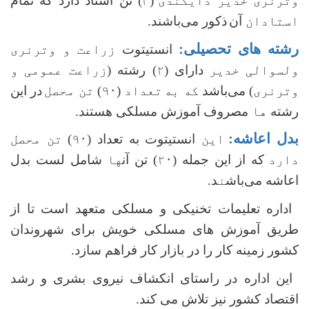
وترنری خدیر دایکندی
(
۳
) تن استاد دارد که تمام
استادان
آن
ذکور می‌باشند.
رشته های تحصیلی:
انستیتوت
زراعت و وترنری
ولسوالی خدیر
دارای (
۲
) رشته (
زراعت عمومی و
وترنری
) می‌باشد
که به
تعداد
(
۹۰
)
تن محصل
در این
رشته
ها
مصروف آموزش‌ مسلکی هستند.
بدل اعاشه:
این
انستیتوت به تعداد (
۹۰
)
تن محصل
دارد
که از این جمله (
۲۰
) تن آن
ها
شامل لست بدل
اعاشه می‌باش
ن
د.
اداره تعلیمات تخنیکی و مسلکی متعهد است تا از
طریق آموزش های مسلکی خویش برای شهروندان
کشور زمینه کار را در بازار کار فراهم سازد.
این اداره در راستای انکشاف نیروی بشری و رشد
اقتصاد کشور نیز تلاش می کند.