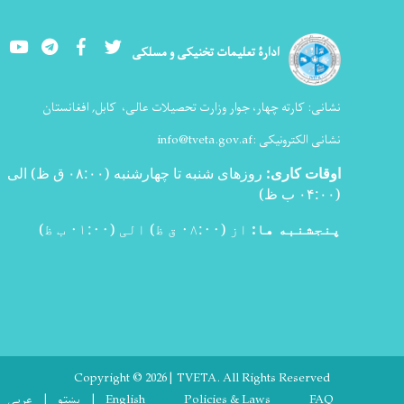
Youtube
LinkedIn
Facebook
Twitter
ادارۀ تعلیمات تخنیکی و مسلکی
نشانی:
کارته چهار، جوار وزارت تحصیلات عالی،
کابل, افغانستان
نشانی الکترونیکی :
info@tveta.gov.af
اوقات کاری
:
روزهای شنبه تا چهارشنبه (۰۸:۰۰ ق ظ) الی
(۰۴:۰۰ ب ظ
)
پنجشنبه ها:
از (۰۸:۰۰ ق ظ) الی (۰۱:۰۰ ب ظ)
Copyright © 2026 | TVETA. All Rights Reserved
Footer menu
FAQ
Policies & Laws
English
پښتو
عربی