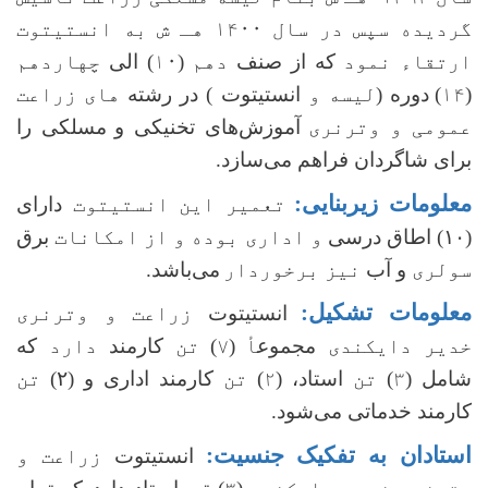
گردیده سپس در سال ۱۴۰۰ هـ ش به انستیتوت
ارتقاء نمود
که از صنف
دهم (۱۰)
الی
چهاردهم
(۱۴)
دوره (
لیسه و
انستیتوت ) در رشته
های زراعت
عمومی و وترنری
آموزش‌های تخنیکی و
مسلکی را
برای شاگردان فراهم‌ می‌سازد.
معلومات زیربنایی:
تعمیر این انستیتوت
دارای
(۱۰) اطاق درسی
و اداری بوده و از امکانات
برق
سولری
و آب
نیز برخوردار
می‌باشد.
معلومات تشکیل:
انستیتوت
زراعت و وترنری
خدیر دایکندی
مجموع
أ
(
۷
)
تن
کارمند
دارد
که
شامل (
۳
)
تن
استاد، (
۲
)
تن
کارمند اداری و (۲)
تن
کارمند خدماتی می‌شود.
استادان به تفکیک جنسیت:
انستیتوت
زراعت و