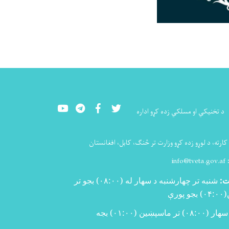
Youtube
LinkedIn
Facebook
Twitter
د تخنيکي او مسلکي زده کړو اداره
ارته، د لوړو زده کړو وزارت تر څنګ، کابل، افغانستان
:
info@tveta.gov.af
ت:
شنبه تر چهارشنبه د سهار له (
۰۸:۰۰)
بجو تر
(
۰۴:۰۰)
بجو پورې
سهار (۰۸:۰۰) تر ماسپښین (۰۱:۰۰) بجه