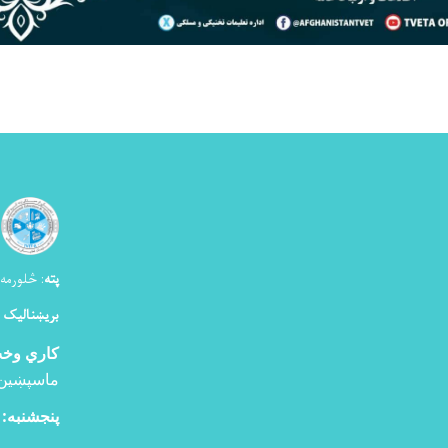
پته
:
څلورمه ک
بریښنالیک 
کاري وخ
ماسپښین
پنجشنبه: