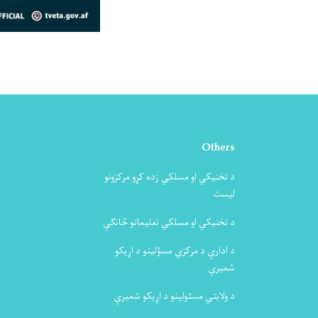
Others
د تخنیکي او مسلکي زده کړو مرکزونو
لیست
د تخنیکي او مسلکي تعلیماتو څانګې
د ادارې د مرکزي مسؤلینو د اړیکو
شمیرې
د ولایتي مسئولینو د اړیکو شمیرې