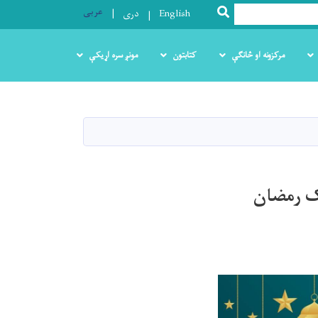
عربی
SEARCH
English
دری
مرکزونه او څانګې
کتابتون
مونږ سره اړیکې
رک رمضان