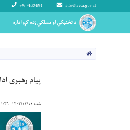
+93 744334834
info@tveta.gov.af
Main navigation
د تخنیکي او مسلکي زده کړو اداره
د تخنیکي او مسلکي زده کړو اداره
کور
پیام رهبری اد
شنبه ۱۴۰۳/۱۲/۱۱ - ۱۱:۴۶