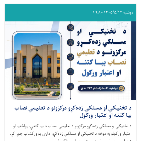
دوشنبه ۱۴۰۵/۵/۱۲ - ۱۶:۸
د تخنیکي او مسلکي زده‌کړو مرکزونو د تعلیمي نصاب
بیا کتنه او اعتبار ورکول
د تخنیکي او مسلکي زده‌کړو مرکزونو د تعلیمي نصاب د بیا کتنې، پراختیا او
اعتبار ورکولو په موخه د تخنیکي او مسلکي زده‌کړو ادارې یو ورکشاپ جوړ کړ.