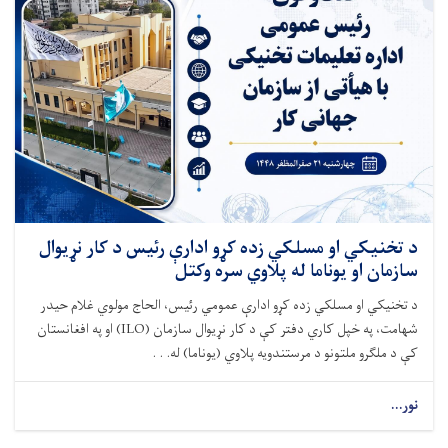
د تخنیکي او مسلکي زده کړو ادارې رئیس د کار نړیوال
سازمان او یوناما له پلاوي سره وکتل
د تخنیکي او مسلکي زده کړو ادارې عمومي رئیس، الحاج مولوي غلام حیدر
شهامت، په خپل کاري دفتر کې د کار نړیوال سازمان (ILO) او په افغانستان
کې د ملګرو ملتونو د مرستندویه پلاوي (یوناما) له. . .
نور...