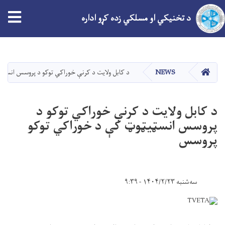
tion
د تخنیکي او مسلکي زده کړو اداره
اصلي
منځپانګه
دانګل
کور
NEWS
د کابل ولایت د کرنې خوراکي توکو د پروسس انسټ
د کابل ولایت د کرنې خوراکي توکو د
پروسس انسټیټوټ کې د خوراکي توکو
پروسس
سه‌شنبه ۱۴۰۴/۲/۲۳ - ۹:۳۹