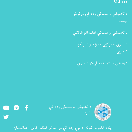
Others
د تخنیکي او مسلکي زده کړو مرکزونو
لیست
د تخنیکي او مسلکي تعلیماتو څانګې
د ادارې د مرکزي مسؤلینو د اړیکو
شمیرې
د ولایتي مسئولینو د اړیکو شمیرې
Youtube
LinkedIn
Facebook
د تخنيکي او مسلکي زده کړو
اداره
Twitter
پته
:
څلورمه کارته، د لوړو زده کړو وزارت تر څنګ، کابل، افغانستان