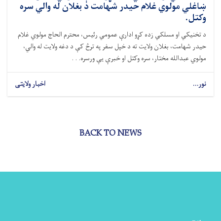
ښاغلي مولوي غلام حیدر شهامت د بغلان له والي سره
وکتل.
د تخنیکي او مسلکي زده کړو ادارې عمومي رئیس، محترم الحاج مولوي غلام
حیدر شهامت، بغلان ولایت ته د خپل سفر په ترڅ کې د دغه ولایت له والي،
مولوي عبدالله مختار، سره وکتل او خبرې یې ورسره. . .
نور...
اخبار ولایتی
BACK TO NEWS