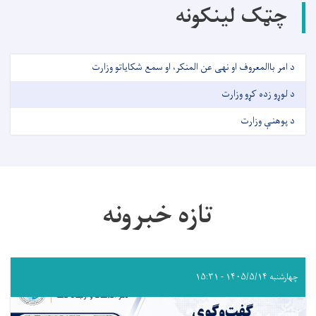
چټک لینکونه
د امر باالمعروف او نهی عن المنکر، او سمع شکایاتو وزارت
د لوړو زده کړو وزارت
د پوهنې وزارت
تازه خبرونه
چهارشنبه ۱۴۰۵/۵/۱۴ - ۱۵:۳۱