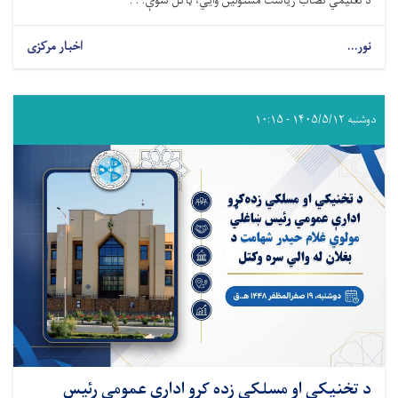
د تعلیمي نصاب ریاست مسئولین وایي، ټاکل شوې. . .
نور...
اخبار مرکزی
دوشنبه ۱۴۰۵/۵/۱۲ - ۱۰:۱۵
د تخنيکي او مسلکي زده کړو ادارې عمومي رئیس