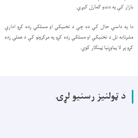
بازار کې په دندو ګمارل کېږي
.
دا په داسې حال کې ده چې د تخنيکي او مسلکي زده کړو ادارې
مشرتابه تل د تخنيکي او مسلکي زده کړو په مرکزونو کې د عملي زده
کړو پر لا پياوړتيا ټينګار کوي
.
د ټولنیز رسنیو لړۍ