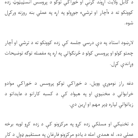
د کابل ولایت اړوند کرنې او خوراکي توکو د پروسس انسټیټوټ زده
کوونکو ته د «آچار او ترشي» جوړولو په اړه په عملي بنه روزنه ورکړل
شوه
.
لارښود استاد په دې درسي جلسه کې زده کوونکو ته د ترشي او آچار
چمتو کولو او پروسس کولو د څرنګوالي په اړه په مفصله توګه توضیحات
وړاندې کړل
.
دغه راز نوموړي وويل، د خوراکي توکو پروسس د خوراکي موادو
خرابوالي د مخنيوي او په هېواد کې د کسبه کارانو د عایداتو د
زياتوالي لپاره ډېر مهم او اړين دي
.
د تخنيکي او مسلکي زده کړو په مرکزونو کې د زده کړو لویه برخه
عملي ده، له همدې امله د یادو مرکزونو فارغان په مستقیم ډول د کار