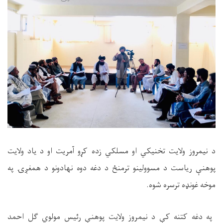
د نیمروز ولایت تخنیکي او مسلکي زده کړو آمریت او د یاد ولایت
پوهنې ریاست د مسوولینو ترمنځ د دغه دوه نهادونو د همغږۍ په
موخه غونډه ترسره شوه.
په دغه کتنه کې د نيمروز ولايت پوهنې رئيس مولوي ګل احمد