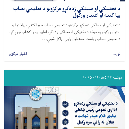
د تخنیکي او مسلکي زده‌کړو مرکزونو د تعلیمي نصاب
بیا کتنه او اعتبار ورکول
د تخنیکي او مسلکي زده‌کړو مرکزونو د تعلیمي نصاب د بیا کتنې، پراختیا او
اعتبار ورکولو په موخه د تخنیکي او مسلکي زده‌کړو ادارې یو ورکشاپ جوړ کړ.
د تعلیمي نصاب ریاست مسئولین وایي، ټاکل شوې. . .
نور...
اخبار مرکزی
دوشنبه ۱۴۰۵/۵/۱۲ - ۱۰:۱۵