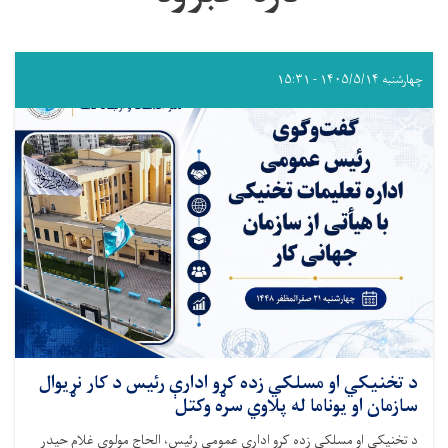
چهارشنبه ۱۴۰۵/۵/۱۴ - ۱۵:۳۱
د تخنیکي او مسلکي زده کړو ادارې رئیس د کار نړیوال
سازمان او یوناما له پلاوي سره وکتل
د تخنیکي او مسلکي زده کړو ادارې عمومي رئیس، الحاج مولوي غلام حیدر