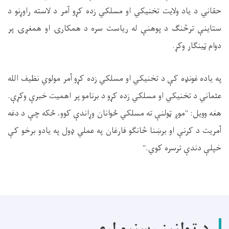
حقاني د یاد ولايت تخنيکي او مسلکي زده کړو آمر د لاسته راوړنو د
ستاينې ترڅنګ د پوهنې له رياست سره د همکارۍ او همغږۍ پر
دوام ټينګار وکړ.
په ياده غونډه کې د تخنيکي او مسلکي زده کړو آمر مولوي نظيف الله
عثماني د تخنيکي او مسلکي زده کړو د برنامو پر اهميت خبرې وکړې.
هغه وويل: "موږ ټولنې ته مسلکي ځوانان وړاندې کوو، ځکه چې د دغه
آمریت د کرنې او برښنا څانګو فارغان په عملي ډول په يادو برخو کې
خپلې دندې ترسره کوي."