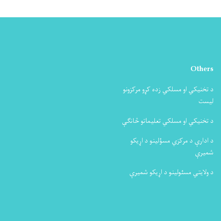
Others
د تخنیکي او مسلکي زده کړو مرکزونو
لیست
د تخنیکي او مسلکي تعلیماتو څانګې
د ادارې د مرکزي مسؤلینو د اړیکو
شمیرې
د ولایتي مسئولینو د اړیکو شمیرې