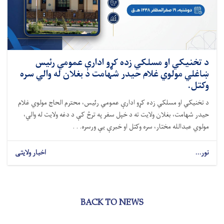
د تخنيکي او مسلکي زده کړو ادارې عمومي رئیس
ښاغلي مولوي غلام حیدر شهامت د بغلان له والي سره
وکتل.
د تخنیکي او مسلکي زده کړو ادارې عمومي رئیس، محترم الحاج مولوي غلام
حیدر شهامت، بغلان ولایت ته د خپل سفر په ترڅ کې د دغه ولایت له والي،
مولوي عبدالله مختار، سره وکتل او خبرې یې ورسره. . .
نور...
اخبار ولایتی
BACK TO NEWS