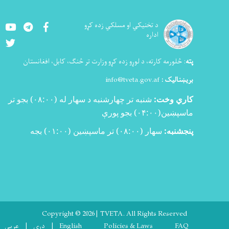
Youtube
LinkedIn
Facebook
د تخنيکي او مسلکي زده کړو
اداره
Twitter
پته
:
څلورمه کارته، د لوړو زده کړو وزارت تر څنګ، کابل، افغانستان
بریښنالیک :
info@tveta.gov.af
کاري وخت:
شنبه تر چهارشنبه د سهار له (
۰۸:۰۰)
بجو تر
ماسپښین(
۰۴:۰۰)
بجو پورې
پنجشنبه:
سهار (۰۸:۰۰) تر ماسپښین (۰۱:۰۰) بجه
Copyright © 2026 | TVETA. All Rights Reserved
Footer menu
FAQ
Policies & Laws
English
دری
عربی