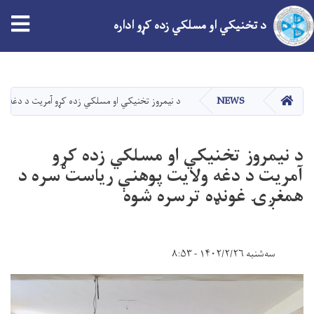
tion
د تخنیکي او مسلکي زده کړو اداره
اصلي
منځپانګه
دانګل
کور
NEWS
د نیمروز تخنیکي او مسلکي زده کړو آمریت د دغه 
د نیمروز تخنیکي او مسلکي زده کړو
آمریت د دغه ولایت پوهنې ریاست سره د
همغږۍ غونډه ترسره شوه
سه‌شنبه ۱۴۰۲/۲/۲۶ - ۸:۵۳