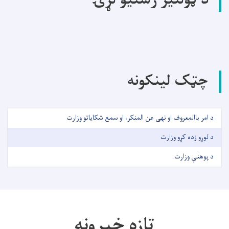
د ټولنیز رسنیو لړۍ
چټک لینکونه
د امر باالمعروف او نهی عن المنکر، او سمع شکایاتو وزارت
د لوړو زده کړو وزارت
د پوهنې وزارت
تازه خبرونه