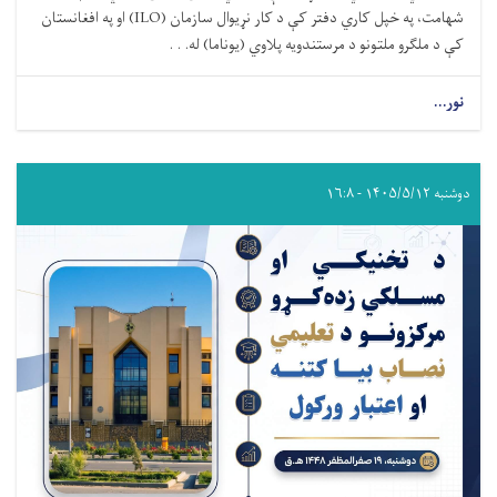
شهامت، په خپل کاري دفتر کې د کار نړیوال سازمان (ILO) او په افغانستان
کې د ملګرو ملتونو د مرستندویه پلاوي (یوناما) له. . .
نور...
دوشنبه ۱۴۰۵/۵/۱۲ - ۱۶:۸