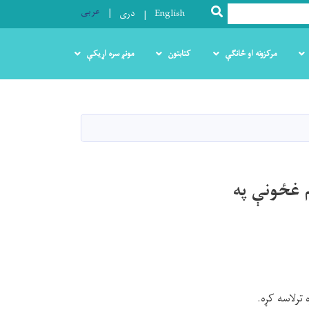
عربی
SEARCH
English
دری
مرکزونه او څانګې
کتابتون
مونږ سره اړیکې
 غځونې په
ترلاسه کړه.