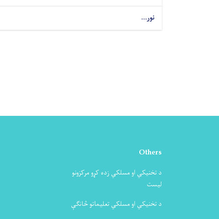
نور...
Others
د تخنیکي او مسلکي زده کړو مرکزونو
لیست
د تخنیکي او مسلکي تعلیماتو څانګې