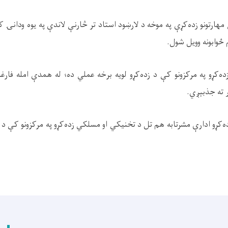
ارتونو زده‌کړې په موخه د لارښود استاد تر څارنې لاندې په یوه ودانۍ 
 ځوابونه وویل شول.
‌کړو په مرکزونو کې د زده‌کړو لویه برخه عملي ده؛ له همدې امله فارغا
ر ته جذبېږي.
کړو ادارې مشرتابه هم تل د تخنیکي او مسلکي زده‌کړو په مرکزونو کې د عمل