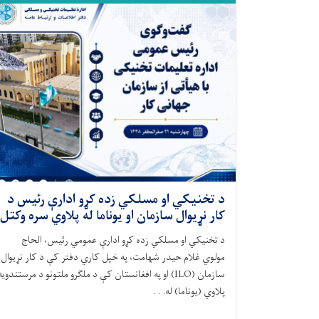
د تخنیکي او مسلکي زده کړو ادارې رئیس د
کار نړیوال سازمان او یوناما له پلاوي سره وکتل
د تخنیکي او مسلکي زده کړو ادارې عمومي رئیس، الحاج
مولوي غلام حیدر شهامت، په خپل کاري دفتر کې د کار نړیوال
سازمان (ILO) او په افغانستان کې د ملګرو ملتونو د مرستندویه
پلاوي (یوناما) له. . .