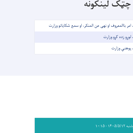
چټک لینکونه
 امر باالمعروف او نهی عن المنکر، او سمع شکایاتو وزارت
 لوړو زده کړو وزارت
 پوهنې وزارت
۱۴۰۵/۵/۱۲ - ۱۰:۱۵