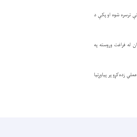
کې ترسره شوه او پکې د
ن له فراغت وروسته په
ي زده‌کړو پر پیاوړتیا