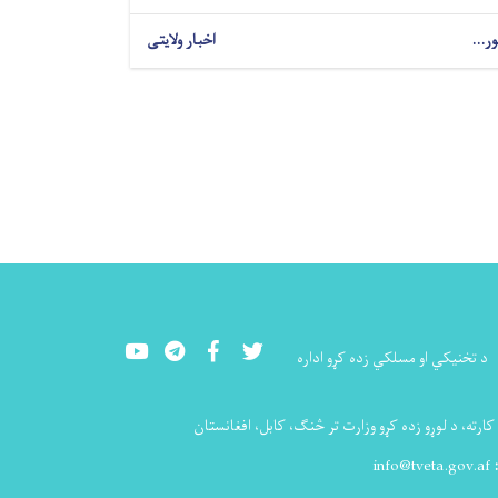
ور...
اخبار ولایتی
Youtube
LinkedIn
Facebook
Twitter
د تخنيکي او مسلکي زده کړو اداره
ارته، د لوړو زده کړو وزارت تر څنګ، کابل، افغانستان
:
info@tveta.gov.af