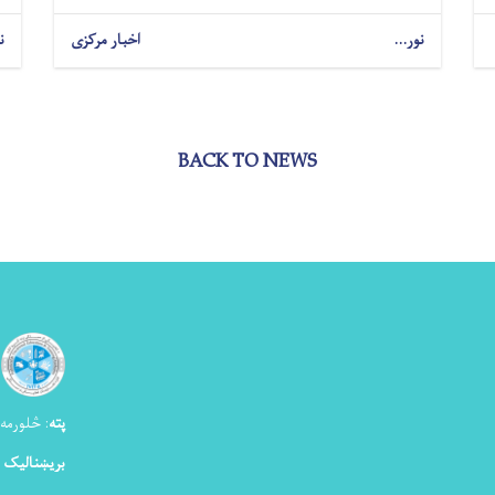
نور...
اخبار مرکزی
ن
BACK TO NEWS
پته
:
څلورمه ک
بریښنالیک 