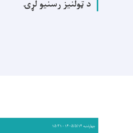
د ټولنیز رسنیو لړۍ
چهارشنبه ۱۴۰۵/۵/۱۴ - ۱۵:۳۱