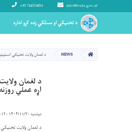
+93 744334834
info@tveta.gov.af
Main navigation
د تخنیکي او مسلکي زده کړو اداره
د تخنیکي او مسلکي زده کړو اداره
کور
NEWS
د لغمان ولایت تخنیکي انسټیټیو
د لغمان ولایت
اړه عملي روزنه
دوشنبه ۱۴۰۴/۱۱/۲۰ - ۱۲:۱۲
د لغمان ولایت تخنیکي ان