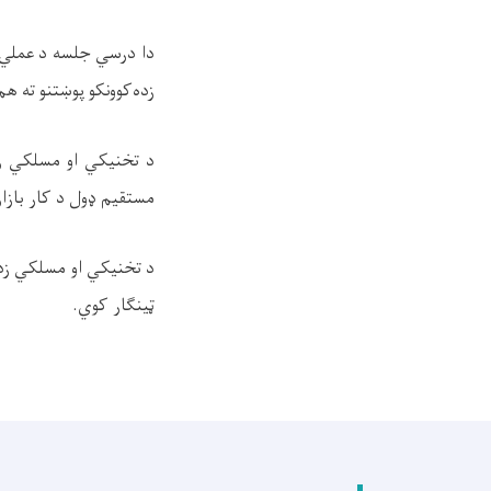
دا درسي جلسه د عملي مه
زده‌کوونکو پوښتنو ته هم
د تخنیکي او مسلکي زده
مستقیم ډول د کار بازا
د تخنیکي او مسلکي زده‌
ټینګار کوي.