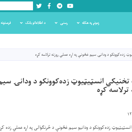
Twitter
Facebook
LinkedIn
Youtube
Search
زمونږ په هکله
رسنۍ
د اطلاعاتو بانک
فرصتونه
اصلي
منځپانګه
دانګل
ټ زده‌کوونکو د ودانۍ سیم‌ غځونې په اړه عملي روزنه ترلاسه کړه
 تخنیکي انسټیټیوټ زده‌کوونکو د ودانۍ سیم‌
 ترلاسه کړه
سټیټیوټ زده‌کوونکو د ودانیو سیم‌ غځونې د څرنګوالی په اړه عملي زده کړه 