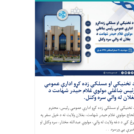
 تخنيکي او مسلکي زده کړو ادارې عمومي
ئیس ښاغلي مولوي غلام حیدر شهامت د
غلان له والي سره وکتل.
 تخنیکي او مسلکي زده کړو ادارې عمومي رئیس، محترم
لحاج مولوي غلام حیدر شهامت، بغلان ولایت ته د خپل سفر په
رڅ کې د دغه ولایت له والي، مولوي عبدالله مختار، سره وکتل او
برې یې ورسره. . .