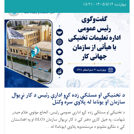
چهارشنبه ۱۴۰۵/۵/۱۴ - ۱۵:۳۱
د تخنیکي او مسلکي زده کړو ادارې رئیس د کار نړیوال
سازمان او یوناما له پلاوي سره وکتل
د تخنیکي او مسلکي زده کړو ادارې عمومي رئیس، الحاج مولوي غلام حیدر
شهامت، په خپل کاري دفتر کې د کار نړیوال سازمان (ILO) او په افغانستان
کې د ملګرو ملتونو د مرستندویه پلاوي (یوناما) له. . .