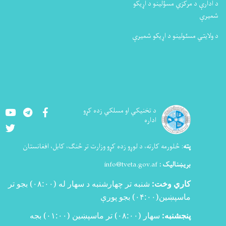
د ادارې د مرکزي مسؤلینو د اړیکو
شمیرې
د ولایتي مسئولینو د اړیکو شمیرې
Youtube
LinkedIn
Facebook
د تخنيکي او مسلکي زده کړو
اداره
Twitter
پته
:
څلورمه کارته، د لوړو زده کړو وزارت تر څنګ، کابل، افغانستان
بریښنالیک :
info@tveta.gov.af
کاري وخت:
شنبه تر چهارشنبه د سهار له (
۰۸:۰۰)
بجو تر
ماسپښین(
۰۴:۰۰)
بجو پورې
پنجشنبه:
سهار (۰۸:۰۰) تر ماسپښین (۰۱:۰۰) بجه