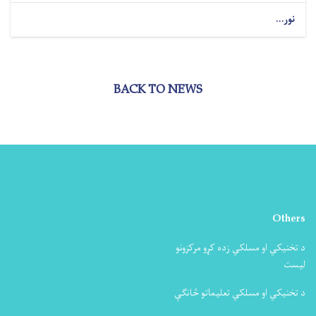
نور...
BACK TO NEWS
Others
د تخنیکي او مسلکي زده کړو مرکزونو
لیست
د تخنیکي او مسلکي تعلیماتو څانګې