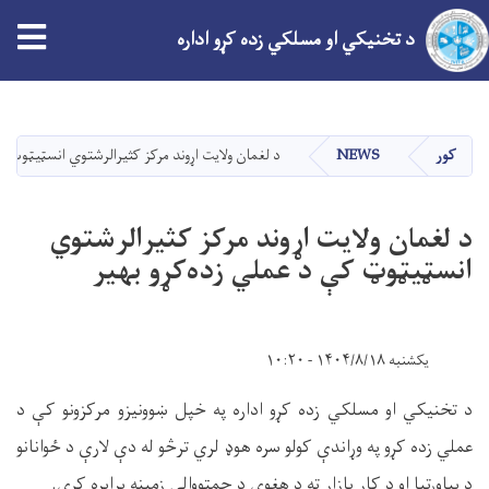
tion
د تخنیکي او مسلکي زده کړو اداره
اصلي
منځپانګه
دانګل
کور
NEWS
د لغمان ولایت اړوند مرکز کثیرالرشتوي انسټيټوټ ک
د لغمان ولایت اړوند مرکز کثیرالرشتوي
انسټيټوټ کې د عملي زده‌کړو بهیر
یکشنبه ۱۴۰۴/۸/۱۸ - ۱۰:۲۰
د تخنیکي او مسلکي زده کړو اداره په خپل ښوونیزو مرکزونو کې د
عملي زده کړو په وړاندې کولو سره هوډ لري ترڅو له دې لارې د ځوانانو
د پیاوړتیا او د کار بازار ته د هغوی د چمتووالي زمینه برابره کړي.