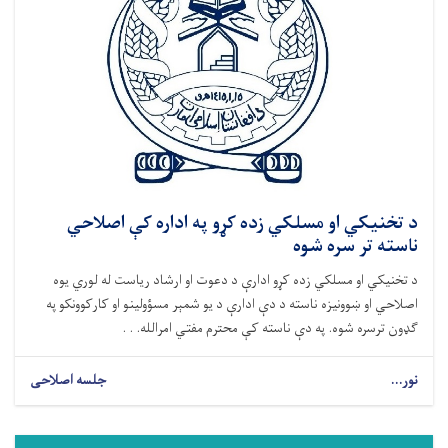
د تخنیکي او مسلکي زده کړو په اداره کې اصلاحي
ناسته تر سره شوه
د تخنیکي او مسلکي زده کړو ادارې د دعوت او ارشاد ریاست له لوري یوه
اصلاحي او ښوونیزه ناسته د دې ادارې د یو شمېر مسؤولینو او کارکوونکو په
ګډون ترسره شوه. په دې ناسته کې محترم مفتي امرالله. . .
نور...
جلسه اصلاحی