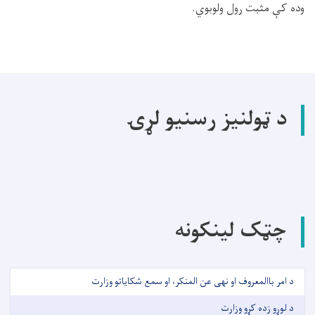
وده کې مثبت رول ولوبوي.
د ټولنیز رسنیو لړۍ
چټک لینکونه
د امر باالمعروف او نهی عن المنکر، او سمع شکایاتو وزارت
د لوړو زده کړو وزارت