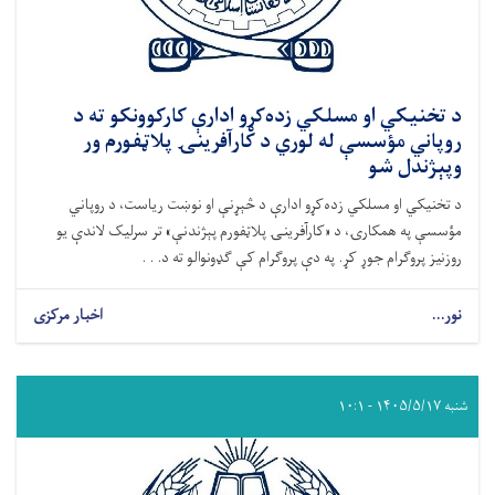
د تخنیکي او مسلکي زده‌کړو ادارې کارکوونکو ته د
روپاني مؤسسې له لوري د کارآفرینۍ پلاټفورم ور
وپېژندل شو
د تخنیکي او مسلکي زده‌کړو ادارې د څېړنې او نوښت ریاست، د روپاني
مؤسسې په همکارۍ، د «کارآفرینۍ پلاټفورم پېژندنې» تر سرلیک لاندې یو
روزنیز پروګرام جوړ کړ. په دې پروګرام کې ګډونوالو ته د. . .
نور...
اخبار مرکزی
شنبه ۱۴۰۵/۵/۱۷ - ۱۰:۱