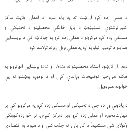
د عملي زده کړو ارزښت ته په پام سره، د لغمان ولایت مرکز
کثیرالرشتوي انسټيټوټ د برق څانګې محصلینو د تخنیکي او
مسلکي زده کړو مرکزونو د عملي زده کړو په چوکاټ کې د بريښنایي
وسایلو د ترمیم کولو په اړه په عملي ډول روزنه ترلاسه کړه.
دغه راز لارښود استاد محصلینو ته د
AC
او
DC
برښنايي انورترونو په
هکله هراړخیز توضیحات وړاندې کړل او د نوموړو پوښتنو ته یې
ځوابونه هم وویل.
د یادونې وړ ده چې د تخنیکي او مسلکي زده کړو په مرکزونو کې پر
مهارت‌محوره او عملي زده کړو ډیر تمرکز کېږي، تر څو زده‌کوونکي
وکولای شي مستقیماً د کار بازار ته جذب شي او د هېواد په اقتصادي