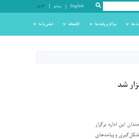
عربی
SEARCH
English
پښتو
ت ها
مراکز و رشته ها
کتابخانه
تماس با ما
زار شد
دان این اداره برگزار
 شکل‌گیری و پیامدهای