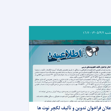
ه ۱۴۰۵/۴/۲ - ۱۶:۷
علان فراخوان تدوین و تألیف لکچر نوت ها