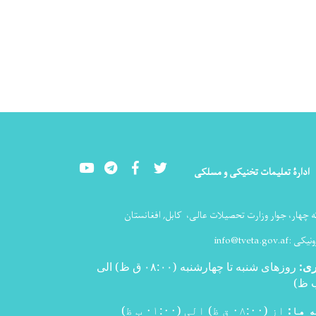
Youtube
LinkedIn
Facebook
Twitter
ادارۀ تعلیمات تخنیکی و مسلکی
ه چهار، جوار وزارت تحصیلات عالی،
کابل, افغانستان
ونیکی :
info@tveta.gov.af
ری
:
روزهای شنبه تا چهارشنبه (۰۸:۰۰ ق ظ) الی
)
 ها:
از (۰۸:۰۰ ق ظ) الی (۰۱:۰۰ ب ظ)