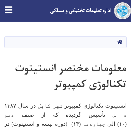
tion
اداره تعلیمات تخنیکی و مسلکی
Skip
to
main
HOME
content
معلومات مختصر انستیتوت
تکنالوژی کمپیوتر
انستیتوت تکنالوژی کمپیوتر
شهر کابل
در سال
۱۳۸۷
ه ش
تأسیس گردیده که از صنف
دهم
(
۱۰)
الی
چهاردهم
(
۱۴)
(دوره لیسه و انستیتوت) در