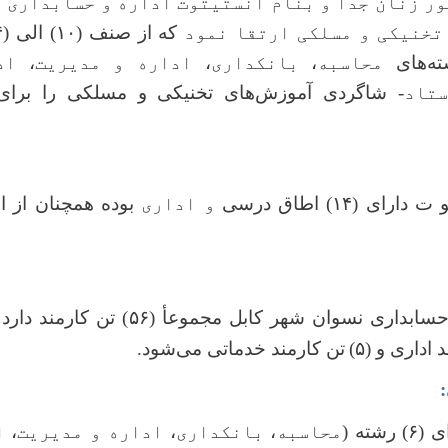
ر زنان جدا و بنام انستیتوت اداره و حسابداری 
تخنیکی و مسلکی ارتقا نمود
که از صنف
(۱۰)
الی
(۱۴) (
ته‌های
محاسبه
،
بانکداری
،
اداره و مدیریت
،
اد
ستاد-
شاگردی
آموزش‌های تخنیکی و مسلکی را برای 
تو ت دارای
(
۱۴
)
اطاق درسی
و اداری
بوده همچنان از ا
 حسابداری نسوان شهر کابل مجموعأ
(
۵۶) تن
کارمند دار
د اداری و
(
۵)
تن کارمند خدماتی می‌شود.
ای
(
۶)
رشته (
محاسبه
،
بانکداری
،
اداره و مدیریت
،
ا