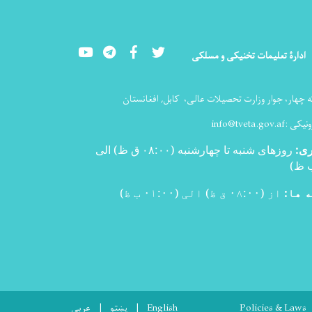
Youtube
LinkedIn
Facebook
Twitter
ادارۀ تعلیمات تخنیکی و مسلکی
ه چهار، جوار وزارت تحصیلات عالی،
کابل, افغانستان
ونیکی :
info@tveta.gov.af
ری
:
روزهای شنبه تا چهارشنبه (۰۸:۰۰ ق ظ) الی
)
 ها:
از (۰۸:۰۰ ق ظ) الی (۰۱:۰۰ ب ظ)
Policies & Laws
English
پښتو
عربی