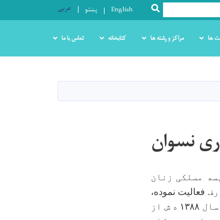
عربی
SEARCH
English
پښتو
ت ها
مراکز و رشته ها
کتابخانه
تماس با ما
ری نسوان
سه مسلکی زنان
رف
فعالیت نموده،
 سال
۱۳۸۸
ه ش از