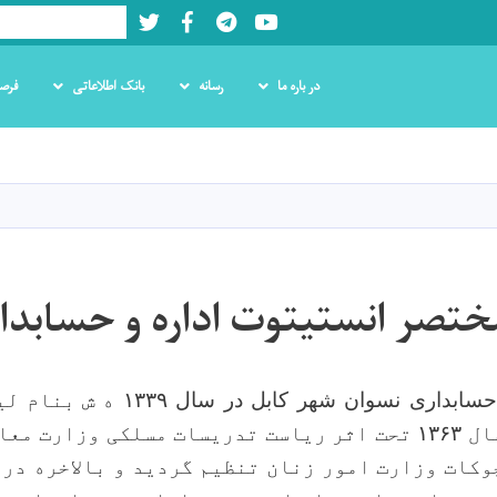
Twitter
Facebook
LinkedIn
Youtube
Search
در باره ما
رسانه
بانک اطلاعاتی
فرص
Skip
to
main
content
ختصر انستیتوت اداره و حسابدا
 حسابداری نسوان شهر کابل در سال
۱۳۳۹
ه ش
بنام لی
ال
۱۳۶۳
تحت اثر ریاست تدریسات مسلکی وزارت معا
وکات وزارت امور زنان تنظیم گردید و بالاخره در