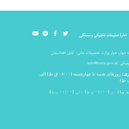
Youtube
LinkedIn
Facebook
Twitter
ادارۀ تعلیمات تخنیکی و مسلکی
ه چهار، جوار وزارت تحصیلات عالی،
کابل, افغانستان
ونیکی :
info@tveta.gov.af
ری
:
روزهای شنبه تا چهارشنبه (۰۸:۰۰ ق ظ) الی
)
 ها:
از (۰۸:۰۰ ق ظ) الی (۰۱:۰۰ ب ظ)