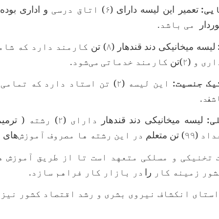
یی:
تعمیر این لیسه دارای
(۶
)
اتاق درسی
و اداری بوده
وردار
می باشد.
لیسه میخانیکی دند
قندهار
(
۸
) تن
کارمند دارد که شامل
ری و (
۲
)تن
کارمند خدماتی
می‌شود.
یک جنسیت:
این لیسه (
۲
)
تن استاد دارد
که تمامی 
ش
ن
د.
ی:
لیسه میخانیکی دند
قندهار
دارای (۲
)
رشته (
ترمیم
اد (۹۹
) تن متعلم
در این رشته ها مصروف آموزش‌
‌های
م
تخنیکی و مسلکی متعهد است تا از طریق آموزش ه
شور زمینه کار
را
در بازار کار فراهم سازد.
ستای انکشاف نیروی بشری و رشد اقتصاد کشور نیز ت