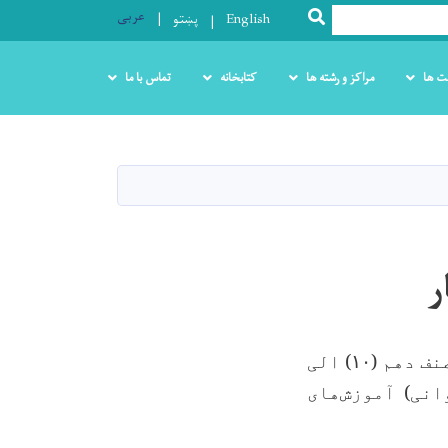
عربی
SEARCH
English
پښتو
ت ها
مراکز و رشته ها
کتابخانه
تماس با ما
ر
نف دهم (
۱۰)
الی
انی
) آموزش‌های