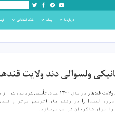
Twitter
Facebook
LinkedIn
Youtube
Search
در باره ما
رسانه
بانک اطلاعاتی
فرص
Skip
to
main
content
نیکی ولسوالی دند ولایت قندها
ولایت قندهار
در سال
۹۰ هـ ش ت
۱۳
أ
سیس گردیده
که از ص
دوره لیسه)
را
در رشته های (
ترمیم موتر و نلدو
را برای شاگردان فراهم‌ می‌سازد.