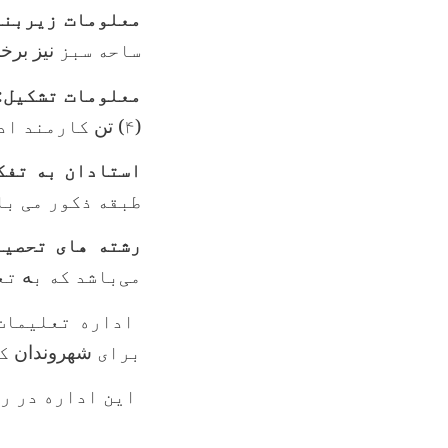
معلومات زیربنا
ساحه سبز
نیز برخ
معلومات تشکیل:
(
۴
) تن
کارمند ادا
استادان به تفک
طبقه ذکور می با
رشته های تحصیل
می‌باشد که ب
ه
تعد
اداره تعلیمات 
برای
شهروندان
ک
این اداره در را