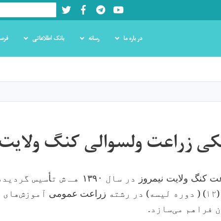
Twitter
Facebook
LinkedIn
Youtube
Search
در باره ما
رسانه
بانک اطلاعاتی
فرص
Skip
to
main
content
ی زراعت ولسوالی کنگ ولایت 
ت کنگ ولایت نیمروز
در سال
۰ هـ ش ت
۱۳۹
أ
سیس گردیده
۱
) (
دوره لیسه) در رشته
زراعت عمومی
آموزش‌های 
فراهم‌ می‌سازد.