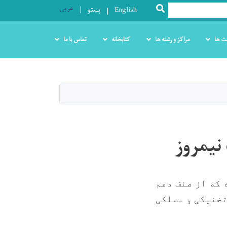
عربی
SEARCH
English
پښتو
ت ها
مراکز و رشته ها
کتابخانه
تماس با ما
نیمروز
 که از صنف دهم
تخنیکی و مسلکی