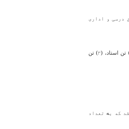
 درسی و اداری
 تن استاد، (
۳
) تن
شد که ب
ه
تعداد