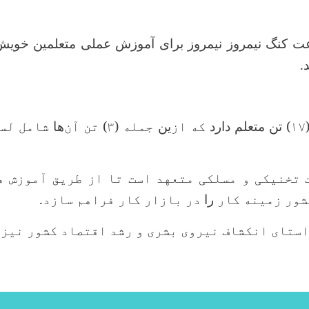
ت کنگ نیمروز نیمروز برای آموزش عملی متعلمین خوی
.
۱۷
) تن متعلم دارد
که از
ین
جمله (۳
)
تن آن
‌ها
شامل لست
تخنیکی و مسلکی متعهد است تا از طریق آموزش ه
شور زمینه کار
را
در بازار کار فراهم سازد.
ستای انکشاف نیروی بشری و رشد اقتصاد کشور نیز ت