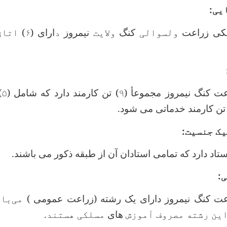
یی:
کی زراعت
ولسوالی
کنگ
ولایت
نیمروز
د
ارای
(۶
)
اتاق
ت کنگ نیمروز مجموعأ (
۹
) تن کارمند دارد که شامل (
۵
)
 تن کارمند خدماتی می شود
.
ک جنسیت:
ستاد
دارد که تمامی استادان آن
از طبقه ذکور می باشند
.
:
ت کنگ نیمروز دارای یک رشته (زراعت عمومی )
می‌با
ین رشته مصروف آموزش‌
های
مسلکی هستند.