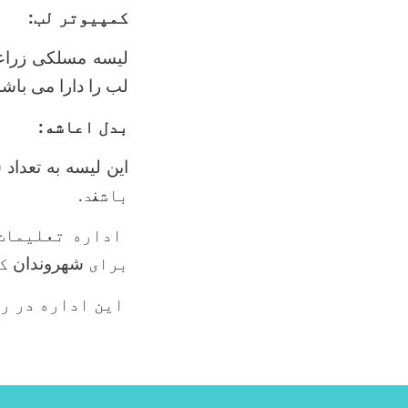
کمپيوتر لب:
لیسه مسلکی زراع
لب را دارا می باشد
بدل اعاشه:
این لیسه به تعداد (
باش
ن
د.
اداره تعلیمات 
برای
شهروندان
ک
این اداره در را