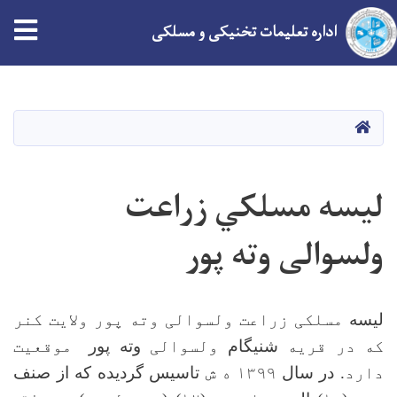
tion
اداره تعلیمات تخنیکی و مسلکی
Skip
to
main
HOME
content
لیسه مسلکي زراعت
ولسوالی وته پور
لیسه
مسلکی زراعت ولسوالی وته پور ولایت کنر
که در قریه
شنیگام
ولسوالی
وته پور
موقعیت
دارد.
در سال
۱۳۹۹ ه ش
تاسیس گردیده که از صنف