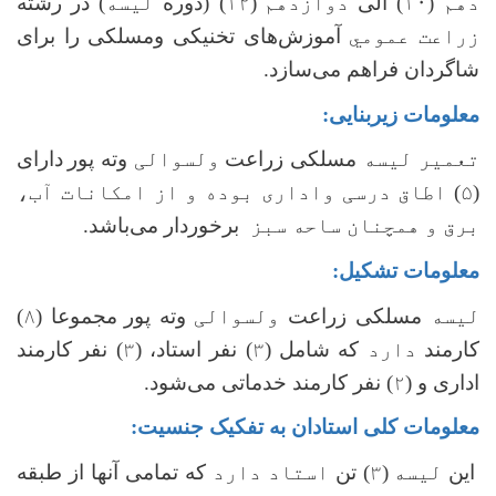
دهم (۱۰)
الی
دوازدهم
(۱۲)
(دوره
لیسه
) در رشته
زراعت عمومي
آموزش‌های تخنیکی ومسلکی را برای
شاگردان فراهم‌ می‌سازد.
معلومات زیربنایی:
تعمیر لیسه
مسلکی زراعت
ولسوالی
وته پور
دارای
(۵) اطاق درسی واداری بوده و از امکانات آب،
برق و همچنان ساحه سبز
برخوردار
می‌باشد.
معلومات تشکیل:
لیسه
مسلکی زراعت
ولسوالی
وته پور
مجموعا (
۸
)
کارمند
دارد
که شامل (
۳
) نفر استاد، (
۳
) نفر کارمند
اداری و (
۲
) نفر کارمند خدماتی می‌شود.
معلومات کلی استادان به تفکیک جنسیت:
این
لیسه
(۳)
تن
استاد دارد
که تمامی آنها از طبقه