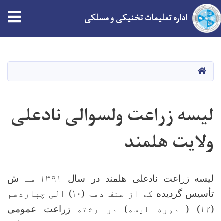
tion
اداره تعلیمات تخنیکی و مسلکی
Skip
to
main
HOME
content
لیسه زراعت ولسوالی نادعلی
ولایت هلمند
لیسه
زراعت نادعلی هلمند در سال
۱۳۹۱
هـ
ش
تأسیس گردیده
که از صنف دهم (
۱۰)
الی چهاردهم
(۱۲
) (
دوره لیسه) در رشته
زراعت عمومی