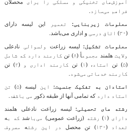
آموزش‌های تخنیکی و مسلکی را برای
محصلان
فراهم‌ می‌سازد.
معلومات زیربنایی:
تعمیر
این لیسه
دارای
(۳۰
)
اتاق درسی
و اداری می‌باشد
.
معلومات تشکیل:
لیسه
زراعت
ولسوالی
نادعلی
ولایت
هلمند
مجموع
أ
(۸
) تن
کارمند دارد که شامل
(۵
) تن
استاد
،
(۱
) تن
کارمند اداری و (۲
) تن
کارمند خدماتی
می‌شود.
استادان به تفکیک جنسیت:
این
لیسه
(۵
)
تن
استاد دارد
که تمامی آنها از طبقه ذکور
می باش
ن
د.
رشته های تحصیلی:
لیسه زراعت نادعلی هلمند
دارای (۱
)
رشته (
زراعت عمومی
) می‌با
شد
که ب
ه
تعداد (۱۳۰
) تن محصل
در این رشت
ه
مصروف