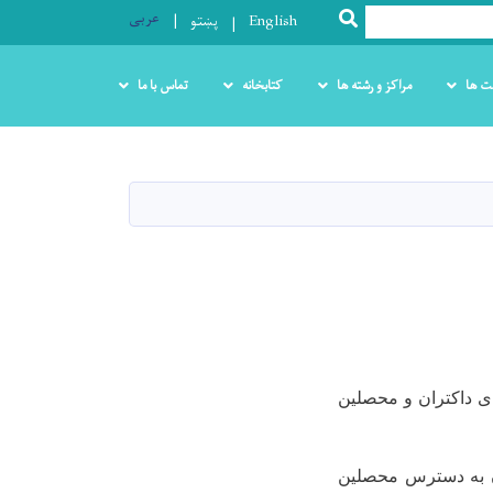
عربی
SEARCH
English
پښتو
ت ها
مراکز و رشته ها
کتابخانه
تماس با ما
 داکتران و محصلین
 به دسترس محصلین