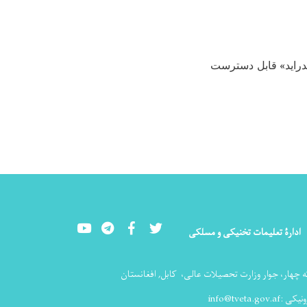
ندراید» قابل دسترست
Youtube
LinkedIn
Facebook
Twitter
ادارۀ تعلیمات تخنیکی و مسلکی
ه چهار، جوار وزارت تحصیلات عالی،
کابل, افغانستان
ونیکی :
info@tveta.gov.af