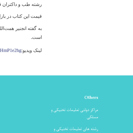
رشته طب و داکتران قر
قیمت این کتاب در بازار تا 200دالر آمریکا
به گفته انجنیر همت‌ال
است.
لینک ویدیو:
UOHmP1e2hg
Others
مراکز دولتی تعلیمات تخنیکی و
مسلکی
رشته های تعلیمات تخنیکی و