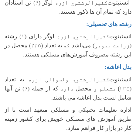
انستیتوت
کثیرالرشتوي ازره
لوگر
(
۶
) تن استادان
دارد که تمام آن ها ذکور هستند.
رشته های تحصیلی:
انستیتوت
کثیرالرشتوي ازره
لوگر
دارای (
۱
) رشته
(
زراعت عمومی
) می‌باشد
که
به تعداد (
۲۳۵
) محصل در
این رشته‌ مصروف آموزش‌های مسلکی هستند.
بدل اعاشه:
انستیتوت
کثیرالرشتوي ولسوالی ازره
به تعداد
(۲۳۵)
متعلم و
محصل
دارد
که از جمله
(۶)
تن آنها
شامل لست بدل اعاشه می باشند
.
اداره تعلیمات تخنیکی و مسلکی متعهد است تا از
طریق آموزش های مسلکی خویش برای کشور زمینه
کار در بازار کار فراهم سازد.