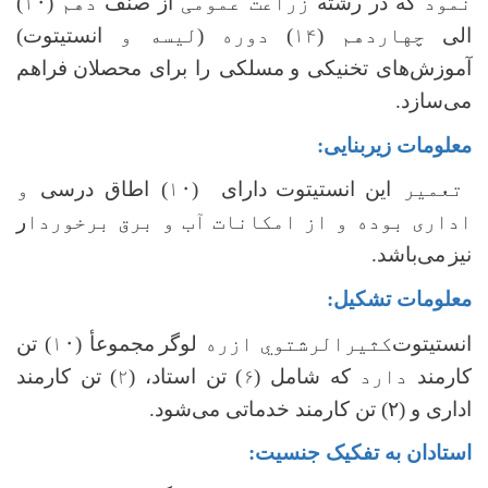
نمود
که در رشته
زراعت عمومی
از صنف
دهم (۱۰)
الی
چهاردهم (۱۴) دوره
(
لیسه و
انستیتوت)
آموزش‌های تخنیکی و
مسلکی را برای
محصلان
فراهم‌
می‌سازد.
معلومات زیربنایی:
تعمیر
این
انستیتوت
دارای (
۱۰
) اطاق درسی
و
اداری بوده و از امکانات
آب و برق برخوردا
ر
نیز
می‌باشد
.
معلومات تشکیل:
انستیتوت
کثیرالرشتوي ازره
لوگر
مجموعأ (
۱۰
) تن
کارمند
دارد
که شامل (
۶
) تن استاد، (
۲
) تن کارمند
اداری و (۲) تن کارمند خدماتی می‌شود.
استادان به تفکیک جنسیت: