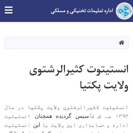
tion
اداره تعلیمات تخنیکی و مسلکی
Skip
to
main
HOME
content
انستیتوت کثیرالرشتوی
ولایت پکتیا
انستیتوت کثیرالرشتوي ولایت پکتیا در سال
۱۳۹۳ هـ ش
ت
أ
سیس گردیده
همچنان
انستیتوت
اداره و حسابداری این ولایت با
این
انستیتوت