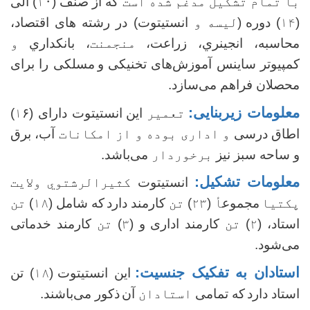
با تمام تشکیل مدغم شده است
که از صنف
(۱۰)
الی
(۱۴)
دوره
(
لیسه و
انستیتوت) در رشته های اقتصاد،
محاسبه، انجینري، زراعت،
منجمنت
، بانکداري
و
کمپیوتر ساینس آموزش‌های تخنیکی و
مسلکی را برای
محصلان فراهم‌ می‌سازد.
معلومات زیربنایی:
تعمیر
این
انستیتوت دارای (
۱
۶)
اطاق درسی
و اداری بوده و از امکانات
آب، برق
و ساحه سبز نیز
برخوردار
می‌باشد.
معلومات تشکیل:
انستیتوت
کثیرالرشتوي ولایت
پکتیا
مجموع
أ
(
۲۳
)
تن
کارمند دارد
که شامل (
۱۸
)
تن
استاد، (
۲
)
تن
کارمند اداری و (
۳
)
تن
کارمند خدماتی
می‌شود.
استادان به تفکیک جنسیت:
این
انستیتوت
(
۱۸
) تن
استاد دارد
که تمامی
استادان
آن
ذکور می‌باشند.