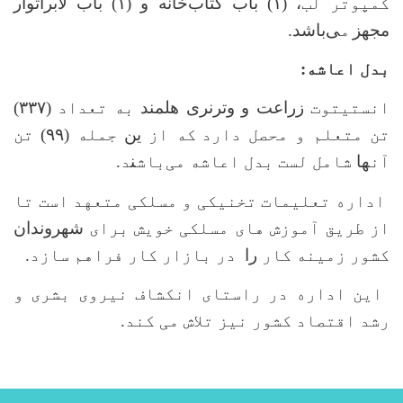
کمپوتر لب
، (۱) باب کتاب
خانه و (۱) باب لابراتوار
مجهز
م
ی‌باشد.
بدل اعاشه:
انستیتوت
زراعت و وترنری هلمند
به تعداد (
۳۳۷)
تن متعلم و محصل دارد
که از
ین
جمله (
۹۹)
تن
آن
ها
شامل لست بدل اعاشه می
باش
ن
د.
اداره تعلیمات تخنیکی و مسلکی متعهد است تا
از طریق آموزش های مسلکی خویش برای
شهروندان
کشور زمینه کار
را
در بازار کار فراهم سازد.
این اداره در راستای انکشاف نیروی بشری و
رشد اقتصاد کشور نیز تلاش می کند
.