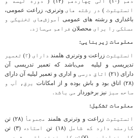
دهم (
۱۰)
الی چهاردهم (
۱۴) (
دوره لیسه و
انستیتوت ) در رشته های
وترنری، زراعت عمومی،
باغداری و رشته های عمومی
آموزش‌های تخنیکی و
مسلکی را برای
محصلان
فراهم‌ می‌سازد.
معلومات زیربنایی:
انستیتوت
زراعت و وترنری هلمند
دارای
(
۲
)
تعمیر
تدیریسی و لیلیه
می
باشد که تعمیر تدریسی آن
دارای
(
۲۱)
اتاق درسی
و اداری و تعمیر لیلیه آن دارای
(۲۸) اتاق بود و باش بوده و از امکانات
برق، آب و
ساحه سبز
نیز برخوردار
می باشد.
معلومات تشکیل:
انستیتوت
زراعت و وترنری هلمند
مجموعأ (
۲۸) تن
کارمند دارد که شامل (
۱۸) تن
استاد
،
(
۳) تن
کارمند اداری و (
۷) تن
کارمند خدماتی
می‌شود.