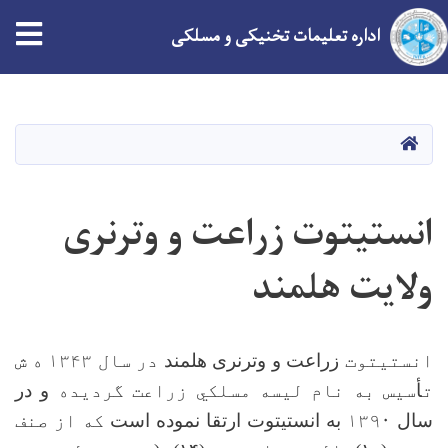
tion
اداره تعلیمات تخنیکی و مسلکی
Skip
to
main
HOME
content
انستیتوت زراعت و وترنری
ولایت هلمند
انستیتوت
زراعت و وترنری هلمند
در سال
۱۳۴۳
ه ش
ت
أ
سیس به نام لیسه مسلکي زراعت گردیده
و در
سال
۱۳۹۰
به انستیتوت ارتقا نموده است
که از صنف