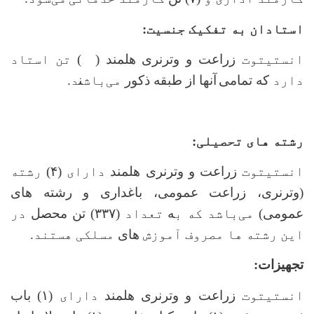
استادان به تفکیک جنسیت:
انستیتوت
زراعت و وترنری هلمند
(
۱۸)
تن استاد
دارد
که تمامی
آنها از طبقه ذکور
می
باش
ن
د.
رشته های تحصیلی:
انستیتوت
زراعت و وترنری هلمند
دارای (
۴)
رشته
(
وترنری، زراعت عمومی، باغداری و رشته های
عمومی
) می‌باشد که ب
ه
تعداد (
۳۳۷) تن محصل
در
این رشته ها مصروف آموزش‌
های
مسلکی هستند.
تجهیزات
:
انستیتوت
زراعت و وترنری هلمند
دارای
(۱) باب