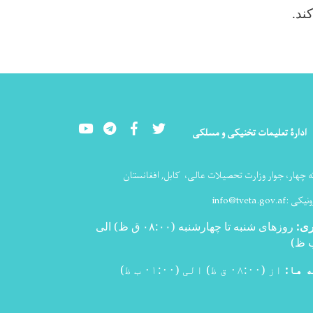
ند
.
Youtube
LinkedIn
Facebook
Twitter
ادارۀ تعلیمات تخنیکی و مسلکی
ه چهار، جوار وزارت تحصیلات عالی،
کابل, افغانستان
ونیکی :
info@tveta.gov.af
ری
:
روزهای شنبه تا چهارشنبه (۰۸:۰۰ ق ظ) الی
)
 ها:
از (۰۸:۰۰ ق ظ) الی (۰۱:۰۰ ب ظ)