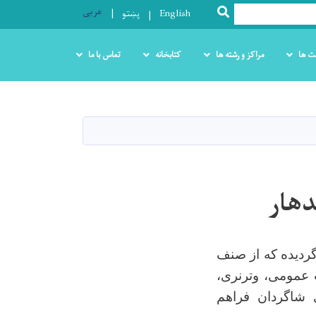
عربی
SEARCH
English
پښتو
ت ها
مراکز و رشته ها
کتابخانه
تماس با ما
دهار
دیده که از صنف
 عمومی، وترنری،
شاگردان فراهم‌