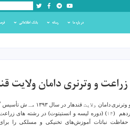
Twitter
Facebook
LinkedIn
Youtube
Search
در باره ما
رسانه
بانک اطلاعاتی
فرص
Skip
to
main
content
راعت و وترنری دامان ولایت قن
 وترنری
دامان
ولایت
قندهار در سال
۱۳۹۳
هـ
ش ت
أ
سیس گر
ردهم (
۱۴
) (
دوره لیسه و انستیتوت) در رشته های زراعت
 حفاظت نباتات آموزش‌های تخنیکی و مسلکی را برای 