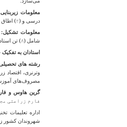
می‌سازد
.
معلومات زیربنایی
:
درسی و (
۲
) اطاق 
معلومات تشکیل
:
شامل (
۸
) تن استاد،
استادان به تفکیک
رشته های تحصیلی
وترنری، اقتصاد زر
مصروف‌های آموزش
گرین هاوس و فار
فارم زراعتی مج
اداره تعلیمات ت
شهروندان کشور زمین