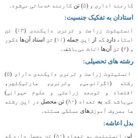
کارمند اداری و (۵)
تن
کارمند خدماتی می‌شود.
استادان به تفکیک جنسیت:
انستیتوت زراعت و ترنری دایکندی (۱۳) تن
استاد
دارد
که
از
این
جمله
(۱۱) تن
استاد
آن‌ها
ذکور
و (۲) تن
آن‌ها
اناث می
باش
ن
د.
رشته های تحصیلی:
انستیتوت زراعت و ترنری دایکندی دارای (۵)
رشته (اگرانومی، وترنری، هارتیکلچر،
اقتصاد و توسعه زراعتی و علوم حیوانی)
می‌باشد که
به
تعداد (۸۰)
تن
محصل
در این رشته
ها مصروف آموزش
‌های
‌ مسلکی هستند.
بدل اعاشه:
این
انستیتوت به تعداد (۸۰) تن محصل دارد
که