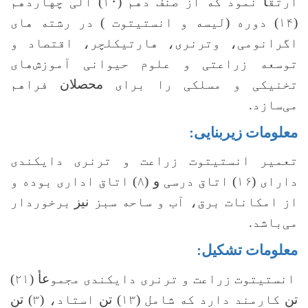
ارتق
أ
نمود که از صنف دهم (۱۰) الی چهاردهم
(۱۴) دوره (لیسه و انستیتوت ) در رشته های
اگرانومی، وترنری، هارتیکلچر، اقتصاد و
توسعه زراعتی و علوم حیوانی آموزش‌های
تخنیکی و مسلکی را برای
محصلان
فراهم‌
می‌سازد.
معلومات زیربنایی:
تعمیر انستیتوت زراعت و ترنری دایکندی
دارای (۱۶) اتاق درسی
و
(۸) اتاق اداری بوده و
از امکانات برق، آب و ساحه سبز
نیز
برخوردار
می
باشد.
معلومات تشکیل:
انستیتوت زراعت و ترنری دایکندی مجمو
عأ
(۲۱)
تن
کارمند دارد که شامل (۱۳)
تن
استاد، (۳)
تن