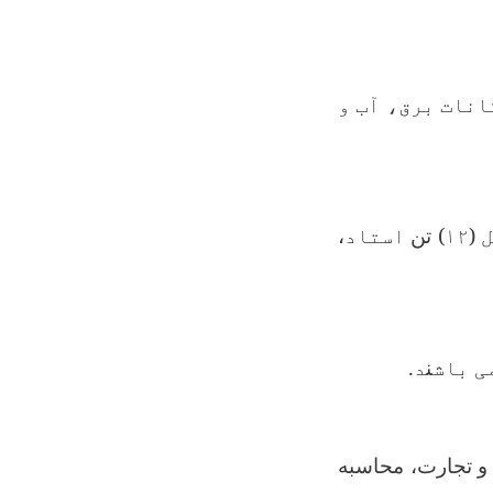
انات برق، آب و
۱۲
) تن
استاد
،
ی باش
ن
د.
ه و تجارت، محاسبه