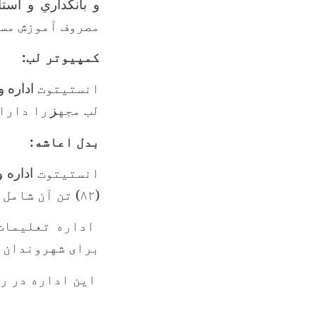
و بانکداري و است
مصروف آموزش‌ مس
کمپيوتر لب:
انستیتوت
اداره 
لب مجه
ز
را دارا 
بدل اعاشه:
انستیتوت
اداره 
(۸۲
)
تن آن شامل 
اداره تعلیمات 
برای شهروندان ک
این اداره در را