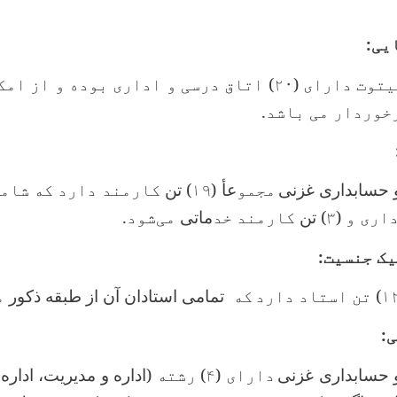
یی:
وت دارای (۲۰
)
اتاق درسی و اداری بوده و از امک
خوردار می باشد.
و حسابداری غزنی
مجمو
عأ
(۱۹
) تن
کارمند دارد که شامل (
ری و (۳
) تن
کارمند خد
ماتی
می‌شود.
ک جنسیت:
)
تن استاد دارد
که
تمامی استادان آن از طبقه ذکور
م
:
و حسابداری غزنی
دارای (۴
)
رشته (
اداره و مدیریت، ادار