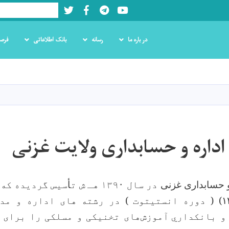
Twitter
Facebook
LinkedIn
Youtube
Search
در باره ما
رسانه
بانک اطلاعاتی
فرص
Skip
to
main
content
اداره و حسابداری ولایت غزنی
و حسابداری غزنی
در سال
۱۳۹۰
هـ ش ت
أ
سیس گردیده که 
۱۴)
دوره انستیتوت ) در رشته های اداره و مد
و بانکداري
آموزش‌های تخنیکی و مسلکی را برای 