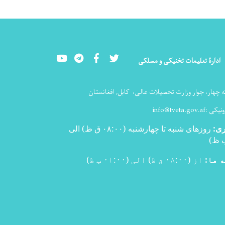
Youtube
LinkedIn
Facebook
Twitter
ادارۀ تعلیمات تخنیکی و مسلکی
ه چهار، جوار وزارت تحصیلات عالی،
کابل, افغانستان
ونیکی :
info@tveta.gov.af
ری
:
روزهای شنبه تا چهارشنبه (۰۸:۰۰ ق ظ) الی
)
 ها:
از (۰۸:۰۰ ق ظ) الی (۰۱:۰۰ ب ظ)