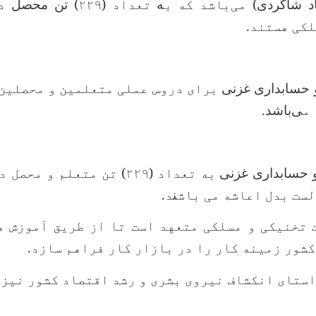
اد شاگردی)
می‌باشد که ب
ه
تعداد (۲۲۹
) تن محصل
د
لکی هستند.
و حسابداری غزنی
م
ی‌باشد.
و حسابداری غزنی
به تعداد (۲۲۹
)
تن متعلم و محصل د
لست بدل اعاشه می باش
ن
د.
تخنیکی و مسلکی متعهد است تا از طریق آموزش ه
شور زمینه کار را در بازار کار فراهم سازد.
ستای انکشاف نیروی بشری و رشد اقتصاد کشور نیز ت