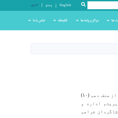
عربی
SEARCH
English
پښتو
ت ها
مراکز و رشته ها
کتابخانه
تماس با ما
از صنف دهم (
۱۰)
یریت، اداره و
شاگردان فراهم‌