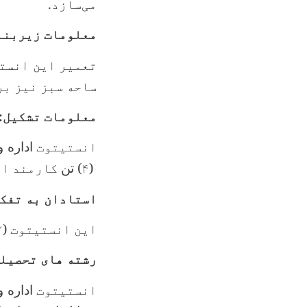
می‌سازد.
معلومات زیربنا
تعمیر این انستیت
ساحه سبز نیز بر
معلومات تشکیل:
انستیتوت
اداره 
(۴
) تن
کارمند ادا
استادان به تفکی
این انستیتوت (۱۲
رشته های تحصیلی
انستیتوت
اداره 