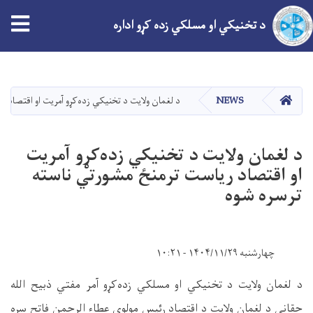
tion
د تخنیکي او مسلکي زده کړو اداره
اصلي
منځپانګه
دانګل
کور
NEWS
د لغمان ولایت د تخنیکي زده‌کړو آمریت او اقتصاد 
د لغمان ولایت د تخنیکي زده‌کړو آمریت
او اقتصاد ریاست ترمنځ مشورتي ناسته
ترسره شوه
چهارشنبه ۱۴۰۴/۱۱/۲۹ - ۱۰:۲۱
د لغمان ولایت د تخنیکي او مسلکي زده‌کړو آمر مفتي ذبیح الله
حقاني د لغمان ولایت د اقتصاد رئیس مولوي عطاء الرحمن فاتح سره