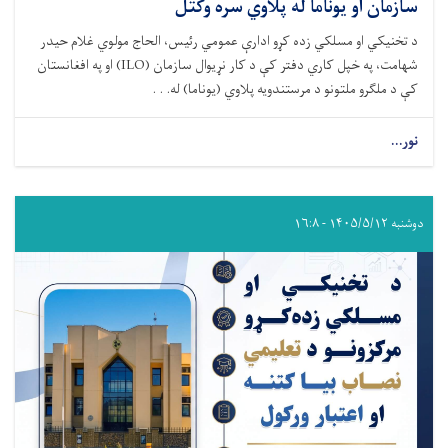
سازمان او یوناما له پلاوي سره وکتل
د تخنیکي او مسلکي زده کړو ادارې عمومي رئیس، الحاج مولوي غلام حیدر
شهامت، په خپل کاري دفتر کې د کار نړیوال سازمان (ILO) او په افغانستان
کې د ملګرو ملتونو د مرستندویه پلاوي (یوناما) له. . .
نور...
دوشنبه ۱۴۰۵/۵/۱۲ - ۱۶:۸