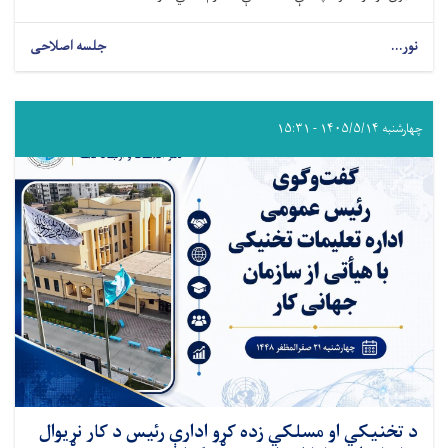
نور...
جلسه اصلاحی
چهارشنبه ۱۴۰۵/۵/۱۴ - ۱۵:۳۱
د تخنیکي او مسلکي زده کړو ادارې رئیس د کار نړیوال