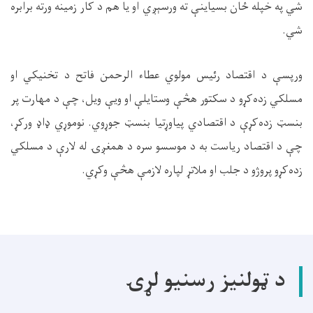
شي په خپله ځان بسیاینې ته ورسېږي او یا هم د کار زمینه ورته برابره
شي.
ورپسې د اقتصاد رئیس مولوي عطاء الرحمن فاتح د تخنیکي او
مسلکي زده‌کړو د سکتور هڅې وستایلې او ویې ویل، چې د مهارت پر
بنسټ زده‌کړې د اقتصادي پیاوړتیا بنسټ جوړوي. نوموړي ډاډ ورکړ،
چې د اقتصاد ریاست به د موسسو سره د همغږۍ له لارې د مسلکي
زده‌کړو پروژو د جلب او ملاتړ لپاره لازمې هڅې وکړي.
د ټولنیز رسنیو لړۍ