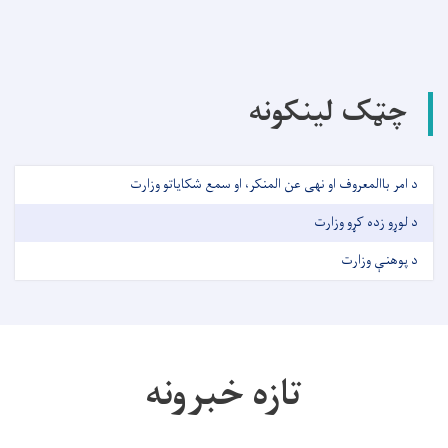
چټک لینکونه
د امر باالمعروف او نهی عن المنکر، او سمع شکایاتو وزارت
د لوړو زده کړو وزارت
د پوهنې وزارت
تازه خبرونه