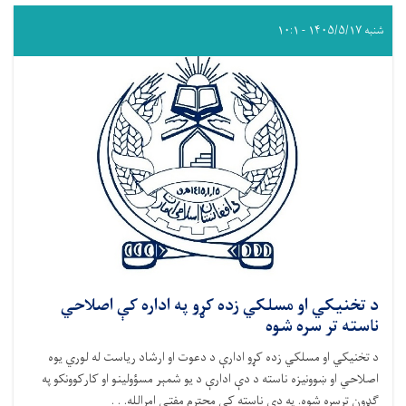
شنبه ۱۴۰۵/۵/۱۷ - ۱۰:۱
د تخنیکي او مسلکي زده کړو په اداره کې اصلاحي
ناسته تر سره شوه
د تخنیکي او مسلکي زده کړو ادارې د دعوت او ارشاد ریاست له لوري یوه
اصلاحي او ښوونیزه ناسته د دې ادارې د یو شمېر مسؤولینو او کارکوونکو په
ګډون ترسره شوه. په دې ناسته کې محترم مفتي امرالله. . .