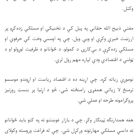
وکتل.
مفتي ذبیح الله حقاني په پیل کې د تخنیکي او مسلکي زده‌کړو پر
ارزښت خبرې وکړې او ویې ویل، چې په اوسني وخت کې حرفوي او
مسلکي زده‌کړې د بې‌کارۍ د کمولو، د ځوانانو د ظرفیت لوړولو او د
ټولنې د اقتصادي ودې لپاره مهم رول لري.
نوموړي زیاته کړه، چې اړینه ده د اقتصاد ریاست او اړوندو موسسو
ترمنځ لا زیاتې همغږۍ رامنځته شي، څو د اړتیا پر بنسټ روزنیز
پروګرامونه طرحه او عملي شي.
هغه همدارنګه ټینګار وکړ، چې د بازار غوښتنو ته په کتو باید ځوانانو
ته داسې مسلکي مهارتونه ورکړل شي، چې له فراغت وروسته وکولای