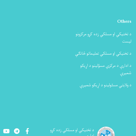
Others
د تخنیکي او مسلکي زده کړو مرکزونو
لیست
د تخنیکي او مسلکي تعلیماتو څانګې
د ادارې د مرکزي مسؤلینو د اړیکو
شمیرې
د ولایتي مسئولینو د اړیکو شمیرې
Youtube
LinkedIn
Facebook
د تخنيکي او مسلکي زده کړو
اداره