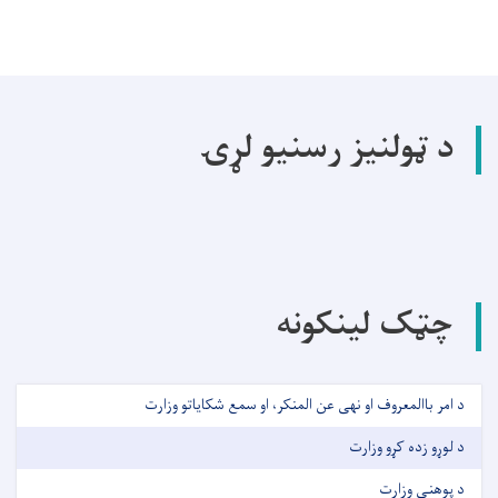
د ټولنیز رسنیو لړۍ
چټک لینکونه
د امر باالمعروف او نهی عن المنکر، او سمع شکایاتو وزارت
د لوړو زده کړو وزارت
د پوهنې وزارت