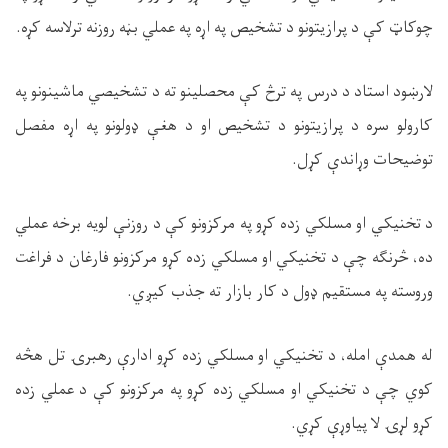
چوکاټ کې د پرازیتونو د تشخیص په اړه په عملي بڼه روزنه ترلاسه کړه.
لارښود استاد د درس په ترڅ کې محصلینو ته د تشخیصي ماشینونو په
کارولو سره د پرازیتونو د تشخیص او د هغې ډولونو په اړه مفصل
توضیحات وړاندې کړل.
د تخنیکي او مسلکي زده کړو په مرکزونو کې د روزنې لویه برخه عملي
ده، څرنګه چې د تخنیکي او مسلکي زده کړو مرکزونو فارغان د فراغت
وروسته په مستقیم ډول د کار بازار ته جذب کیږي.
له همدې امله، د تخنیکي او مسلکي زده کړو ادارې رهبرۍ تل هڅه
کوي چې د تخنیکي او مسلکي زده کړو په مرکزونو کې د عملي زده
کړو لړۍ لا پیاوړې کړي.