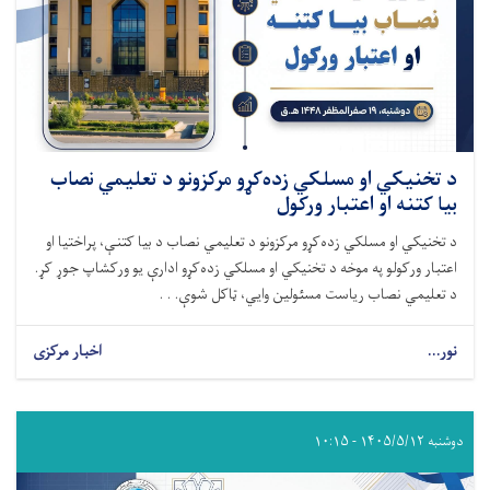
د تخنیکي او مسلکي زده‌کړو مرکزونو د تعلیمي نصاب
بیا کتنه او اعتبار ورکول
د تخنیکي او مسلکي زده‌کړو مرکزونو د تعلیمي نصاب د بیا کتنې، پراختیا او
اعتبار ورکولو په موخه د تخنیکي او مسلکي زده‌کړو ادارې یو ورکشاپ جوړ کړ.
د تعلیمي نصاب ریاست مسئولین وایي، ټاکل شوې. . .
نور...
اخبار مرکزی
دوشنبه ۱۴۰۵/۵/۱۲ - ۱۰:۱۵