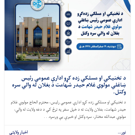
د تخنيکي او مسلکي زده کړو ادارې عمومي رئیس
ښاغلي مولوي غلام حیدر شهامت د بغلان له والي سره
وکتل.
د تخنیکي او مسلکي زده کړو ادارې عمومي رئیس، محترم الحاج مولوي غلام
حیدر شهامت، بغلان ولایت ته د خپل سفر په ترڅ کې د دغه ولایت له والي،
مولوي عبدالله مختار، سره وکتل او خبرې یې ورسره. . .
نور...
اخبار ولایتی