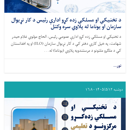
د تخنیکي او مسلکي زده کړو ادارې رئیس د کار نړیوال
سازمان او یوناما له پلاوي سره وکتل
د تخنیکي او مسلکي زده کړو ادارې عمومي رئیس، الحاج مولوي غلام حیدر
شهامت، په خپل کاري دفتر کې د کار نړیوال سازمان (ILO) او په افغانستان
کې د ملګرو ملتونو د مرستندویه پلاوي (یوناما) له. . .
نور...
دوشنبه ۱۴۰۵/۵/۱۲ - ۱۶:۸