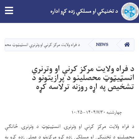
د تخنیکي او مسلکي زده کړو اداره
اصلي
منځپانګه
دانګل
کور
NEWS
د فراه ولایت مرکز کرنې او وترنري انسټیټوټ محصلینو
د فراه ولایت مرکز کرنې او وترنري
انسټیټوټ محصلینو د پرازیتونو د
تشخیص په اړه روزنه ترلاسه کړه
چهارشنبه ۱۴۰۴/۷/۳۰ - ۱۰:۲۵
د فراه ولایت مرکز کرنې او وترنرۍ انسټیټوټ د وترنرۍ څانګې
محصلینو د تخنیکي او مسلکي زده کړو مرکزونو د عملي زده کړو په