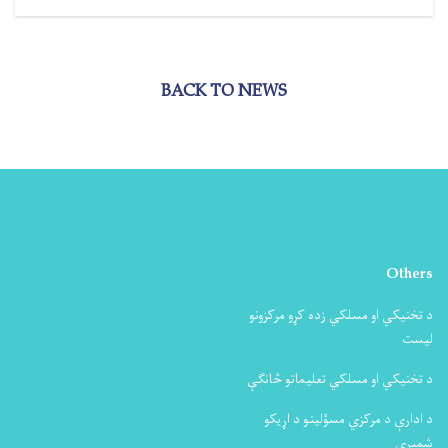
BACK TO NEWS
Others
د تخنیکي او مسلکي زده کړو مرکزونو
لیست
د تخنیکي او مسلکي تعلیماتو څانګې
د ادارې د مرکزي مسؤلینو د اړیکو
شمیرې