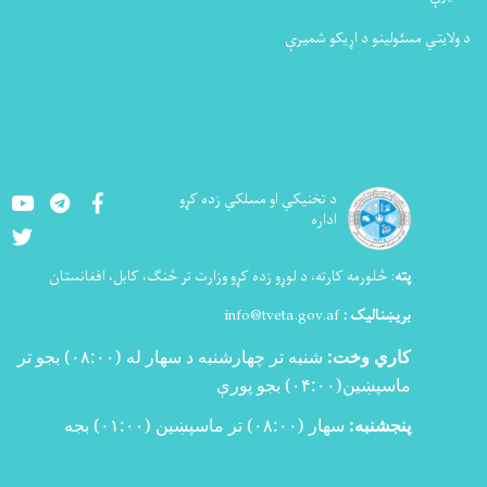
د ولایتي مسئولینو د اړیکو شمیرې
Youtube
LinkedIn
Facebook
د تخنيکي او مسلکي زده کړو
اداره
Twitter
پته
:
څلورمه کارته، د لوړو زده کړو وزارت تر څنګ، کابل، افغانستان
بریښنالیک :
info@tveta.gov.af
کاري وخت:
شنبه تر چهارشنبه د سهار له (
۰۸:۰۰)
بجو تر
ماسپښین(
۰۴:۰۰)
بجو پورې
پنجشنبه:
سهار (۰۸:۰۰) تر ماسپښین (۰۱:۰۰) بجه