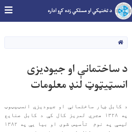
tion
د تخنیکي او مسلکي زده کړو اداره
اصلي
منځپانګه
دانګل
کور
د ساختمانې او جیودیزی
انسټيټوټ لنډ معلومات
د کابل ښار ساختمانې او جیودیزې انسټيټوټ
په ۱۳۲۸ هجري لمريز کال کې د کابل صنایع
لیسې په نوم تأسیس شوی او بیا یې
په ۱۳۸۲