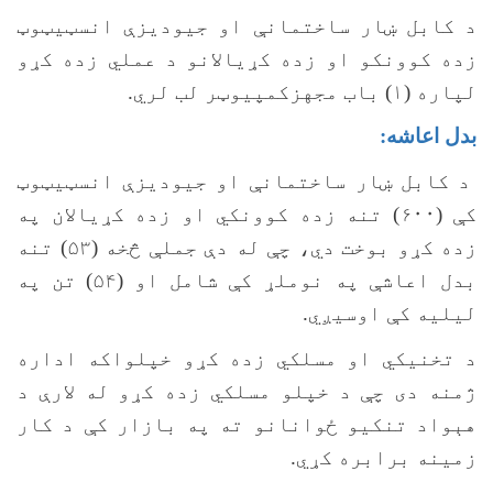
د کابل ښار ساختمانې او جیودیزې انسټيټوټ
زده کوونکو او زده کړیالانو د عملي زده کړو
لپاره (۱) باب مجهزکمپیوټر لب لري.
بدل اعاشه:
د کابل ښار ساختمانې او جیودیزې انسټيټوټ
کې (۶۰۰) تنه زده کوونکي او زده کړیالان په
زده کړو بوخت دي، چې له دې جملې څخه (۵۳) تنه
بدل اعاشې په نوملړ کې شامل او (۵۴) تن په
لیلیه کې اوسیږي.
د تخنیکي او مسلکي زده کړو خپلواکه اداره
ژمنه دی چې د خپلو مسلکي زده کړو له لارې د
هېواد تنکیو ځوانانو ته په بازار کې د کار
زمینه برابره کړي.