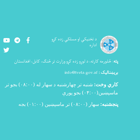
Youtube
LinkedIn
Facebook
د تخنيکي او مسلکي زده کړو
اداره
Twitter
پته
:
څلورمه کارته، د لوړو زده کړو وزارت تر څنګ، کابل، افغانستان
بریښنالیک :
info@tveta.gov.af
کاري وخت:
شنبه تر چهارشنبه د سهار له (
۰۸:۰۰)
بجو تر
ماسپښین(
۰۴:۰۰)
بجو پورې
پنجشنبه:
سهار (۰۸:۰۰) تر ماسپښین (۰۱:۰۰) بجه