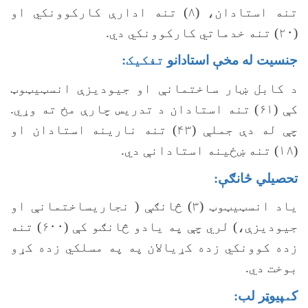
تنه استادان، (۸) تنه ادارې کارکوونکي او
(۲۰) تنه خدماتي کارکوونکي دي.
جنسیت له مخې استادانو
تفکیک
:
د کابل ښار ساختمانې او جیودیزې انسټيټوټ
کې (۶۱) تنه استادان د تدریس چارې مخ ته وړي.
چې له دې جملې (۴۳) تنه نارینه استادان او
(۱۸) تنه ښځينه استادانې دي.
تحصیلي څانګې:
یاد انسټيټوټ (۳) څانګې ( نجاريساختمانې او
جیودیزې،) لري چې په یادو څانګو کې (۶۰۰) تنه
زده کوونکي زده کړیالان په په مسلکي زده کړو
بوخت دي.
ک
م
پیوټر لب: