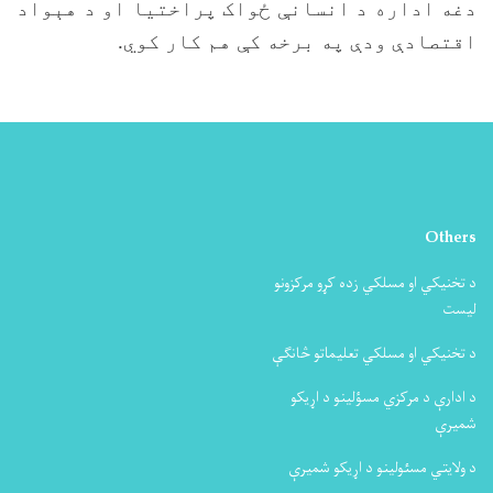
دغه اداره د انسانې ځواک پراختیا او د هېواد
اقتصادې ودې په برخه کې هم کار کوي.
Others
د تخنیکي او مسلکي زده کړو مرکزونو
لیست
د تخنیکي او مسلکي تعلیماتو څانګې
د ادارې د مرکزي مسؤلینو د اړیکو
شمیرې
د ولایتي مسئولینو د اړیکو شمیرې