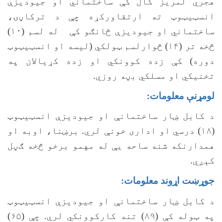
هجري لمریز کال کې ساختماني او جیودیزې
انسټيټوټ ته ارتقاورکړه چې د ترکاڼۍ،
ساختماني او جیودیزې څانګو کې له لسم (۱۰)
څخه تر (۱۴) څوارلسم ټولکي (لیسه او انسټیټوټ
دوره) کې زده کوونکي او زده کړیالان په
تخنیکي او مسلکي بڼه روزي.
لومړنې معلومات:
د کابل ښار ساختمانې او جیودیزې انسټيټوټ
(۱۸) درسي او اداری خونې لري. برښنا، اوبه او
همدارنکه شنه ساحه یې له مهمو برخو څخه ګڼل
کېږي.
جوړښت اړوند معلومات:
د کابل ښار ساختمانې او جیودیزې انسټيټوټ
په ټوله کې (۸۹) تنه کارکوونکي لري. چې (۶۵)