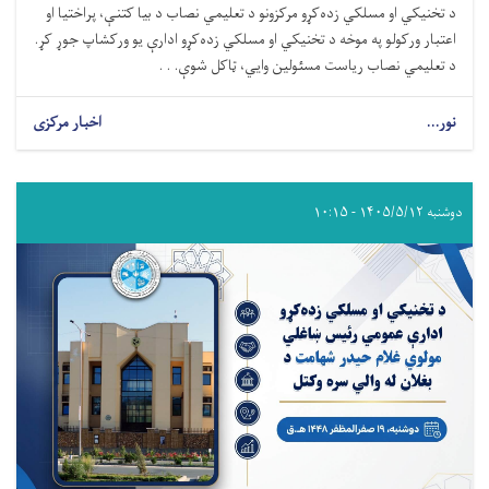
د تخنیکي او مسلکي زده‌کړو مرکزونو د تعلیمي نصاب د بیا کتنې، پراختیا او
اعتبار ورکولو په موخه د تخنیکي او مسلکي زده‌کړو ادارې یو ورکشاپ جوړ کړ.
د تعلیمي نصاب ریاست مسئولین وایي، ټاکل شوې. . .
نور...
اخبار مرکزی
دوشنبه ۱۴۰۵/۵/۱۲ - ۱۰:۱۵