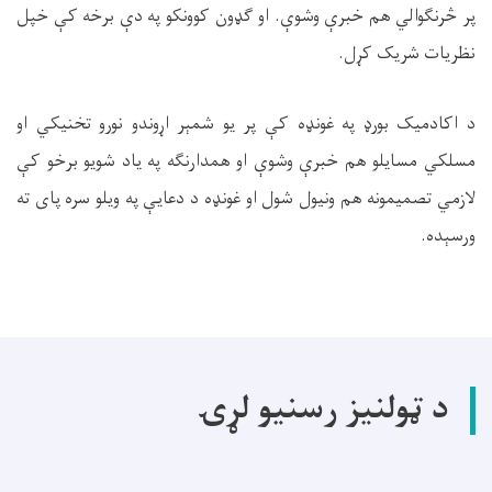
پر څرنګوالي هم خبرې وشوې. او ګډون کوونکو په دې برخه کې خپل
نظریات شریک کړل
.
د اکادمیک بورډ په غونډه کې پر یو شمېر اړوندو نورو تخنیکي او
مسلکي مسایلو هم خبرې وشوې او همدارنګه په یاد شویو برخو کې
لازمي تصمیمونه هم ونیول شول او غونډه د دعایې په ویلو سره پای ته
ورسېده
.
د ټولنیز رسنیو لړۍ