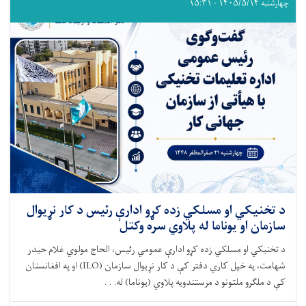
چهارشنبه ۱۴۰۵/۵/۱۴ - ۱۵:۳۱
د تخنیکي او مسلکي زده کړو ادارې رئیس د کار نړیوال
سازمان او یوناما له پلاوي سره وکتل
د تخنیکي او مسلکي زده کړو ادارې عمومي رئیس، الحاج مولوي غلام حیدر
شهامت، په خپل کاري دفتر کې د کار نړیوال سازمان (ILO) او په افغانستان
کې د ملګرو ملتونو د مرستندویه پلاوي (یوناما) له. . .