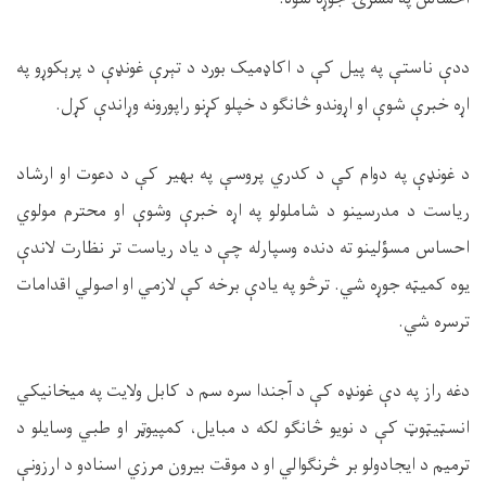
ددې ناستې په پیل کې د اکاډمیک بورد د تېرې غونډې د پرېکوړو په
اړه خبرې شوې او اړوندو څانګو د خپلو کړنو راپورونه وړاندې کړل
.
د غونډې په دوام کې د کدري پروسې په بهیر کې د دعوت او ارشاد
ریاست د مدرسینو د شاملولو په اړه خبرې وشوې او محترم مولوي
احساس مسؤلینو ته دنده وسپارله چې د یاد ریاست تر نظارت لاندې
یوه کمیټه جوړه شي. ترڅو په یادې برخه کې لازمي او اصولي اقدامات
ترسره شي
.
دغه راز په دې غونډه کې د آجندا سره سم د کابل ولایت په ميخانيکي
انسټيټوټ کې د نويو څانګو لکه د مبايل، کمپيوټر او طبي وسايلو د
ترميم د ایجادولو بر څرنګوالي او د موقت بیرون مرزي اسنادو د ارزونې