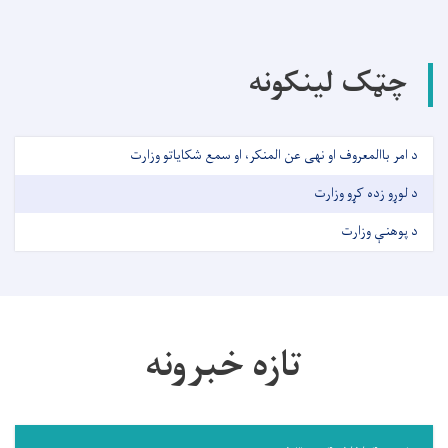
چټک لینکونه
د امر باالمعروف او نهی عن المنکر، او سمع شکایاتو وزارت
د لوړو زده کړو وزارت
د پوهنې وزارت
تازه خبرونه