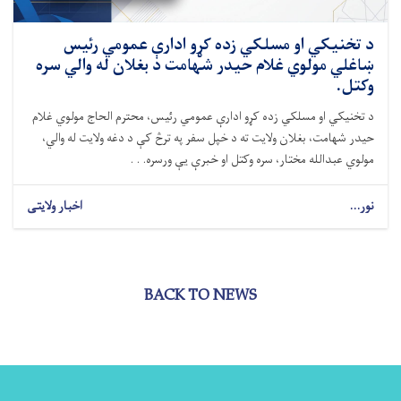
د تخنيکي او مسلکي زده کړو ادارې عمومي رئیس
ښاغلي مولوي غلام حیدر شهامت د بغلان له والي سره
وکتل.
د تخنیکي او مسلکي زده کړو ادارې عمومي رئیس، محترم الحاج مولوي غلام
حیدر شهامت، بغلان ولایت ته د خپل سفر په ترڅ کې د دغه ولایت له والي،
مولوي عبدالله مختار، سره وکتل او خبرې یې ورسره. . .
نور...
اخبار ولایتی
BACK TO NEWS