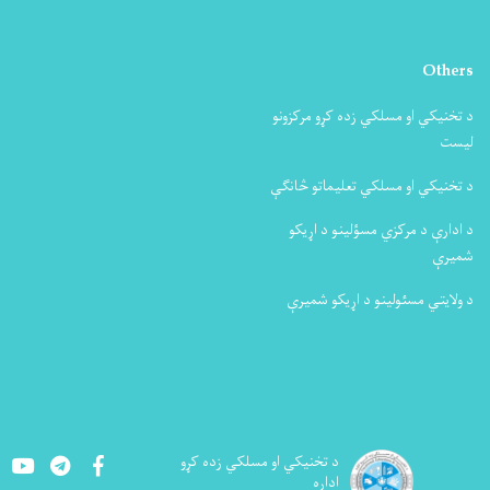
Others
د تخنیکي او مسلکي زده کړو مرکزونو
لیست
د تخنیکي او مسلکي تعلیماتو څانګې
د ادارې د مرکزي مسؤلینو د اړیکو
شمیرې
د ولایتي مسئولینو د اړیکو شمیرې
Youtube
LinkedIn
Facebook
د تخنيکي او مسلکي زده کړو
اداره