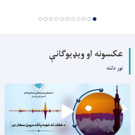
عکسونه او ویډیوګانې
نور دلته