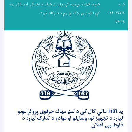
شنبه
څلورمه کارته د لوړو زده کړو وزارت تر څنګ، د تخنیکي او مسلکي زده
۱۴۰۳/۲/۸ -
کړو اداره دریم بلاک اول پوړ د تدارکاتو آمریت
۱۴:۳۸
په 1403 مالي کال کې د لنډ مهاله حرفوي پروګرامونو
لپاره د تجهیزاتو، وسایلو او موادو د تدارک لپاره د
داوطلبۍ اعلان