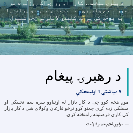
د بشري متخصص، کارا او وړ ځواک روزنه د هر
هېواد د ټولنیزې او اقتصادې ودې او پراختیا
په برخه کې یو له کلیدي لاملونو څخه شمیرل
کيږي.
د رهبرۍ پیغام
8 میاشتې 4 اونیمخکې
موږ هڅه کوو چې د کار بازار له اړتیاوو سره سم تخنیکي او
مسلکي زده کړې چمتو کړو ترڅو فارغان وکولای شي د کار بازار
کې کاري فرصتونه رامنځته کړي
.
مولوي غلام حیدر شهامت