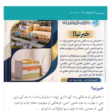
سه‌شنبه ۱۴۰۵/۵/۱۳ - ۱۶:۱۲
خبرتیا!
د تخنیکي او مسلکي زده کړو ادارې اړوند د نشراتو ریاست په پام کې لري،
چې د مهارت په نوم علمي، ادبي، فرهنګي او ښوونیزه مجله چاپ او خپره
کړي. له همدې امله له تولو درنو لیکوالانو، شاعرانو، . . .