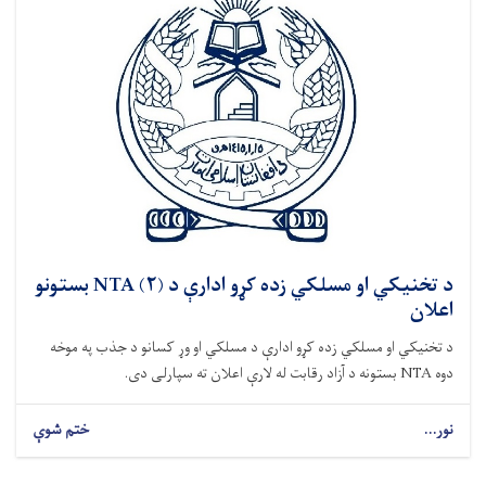
د تخنیکي او مسلکي زده کړو ادارې د (۲) NTA بستونو
اعلان
د تخنیکي او مسلکي زده کړو ادارې د مسلکي او وړ کسانو د جذب په موخه
دوه NTA بستونه د آزاد رقابت له لارې اعلان ته سپارلی دی.
نور...
ختم شوې