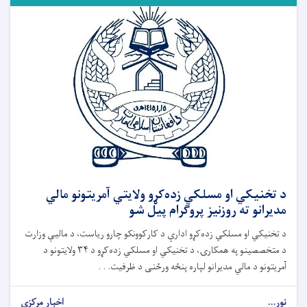
د تخنیکي او مسلکي زده‌کړو ولایتي آمریتونو مالي
مدیرانو ته روزنیز پروګرام پیل شو
د تخنیکي او مسلکي زده‌کړو ادارې د کارکوونکو چارو ریاست، د مالیې وزارت
د متخصصینو په همکارۍ، د تخنیکي او مسلکي زده‌کړو د ۳۴ ولایتونو د
آمریتونو د مالي مدیرانو لپاره پنځه ورځنی د ظرفیت. . .
نور...
اخبار مرکزی