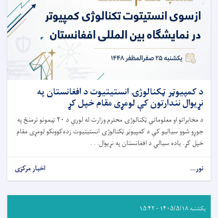
د کمپیوټر ټکنالوژۍ انستیتیوت د افغانستان په
نړیوال نندارتون کې لومړی مقام خپل کړ
د مخابراتو او معلوماتي ټکنالوژۍ محترم وزارت له لوري د ۲۰ ټیمونو ترمنځ په
جوړو شوو سیالیو کې د کمپیوټر ټکنالوژۍ انستیتیوت زده‌کوونکو لومړی مقام
خپل کړ. یاده سیالي د افغانستان په نړیوال. . .
نور...
اخبار مرکزی
یکشنبه ۱۴۰۵/۵/۱۸ - ۱۵:۴۲