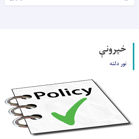
خپرونې
نور دلته