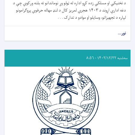
د تخنیکي او مسلکي زده کړو اداره له ټولو وړ نوماندانو ته بلنه ورکوي چې د
دغه ادارې اړوند د ۱۴۰۳ هجري لمریز کال د لنډ مهاله حرفوي پروګرامونو
لپاره د تجهیزاتو، وسایلو او موادو د تدارک . . .
نور...
سه‌شنبه ۱۴۰۲/۱۲/۲۲ - ۸:۵۶