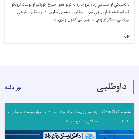
د تخنیکي او مسلکي زده کړو اداره له ټولو هغو اختراع کوونکو او نوښت لرونکو
کسانو څخه غواړي چې نوې، ابتکاري او عملي نظریې د نوښتګرې طرحې
پېژندنې، ملاتړ او ودې په بهیر کې ګډون وکړي. د . . .
نور...
داوطلبی
نور دلته
سه‌شنبه ۱۴۰۵/۵/۱۳
پته: میدان وردګ، مرکز میدان ښار د اول خیلو سیمه د تخنیکي او
- ۱۰:۳
مسلکي زده کړو آمریت