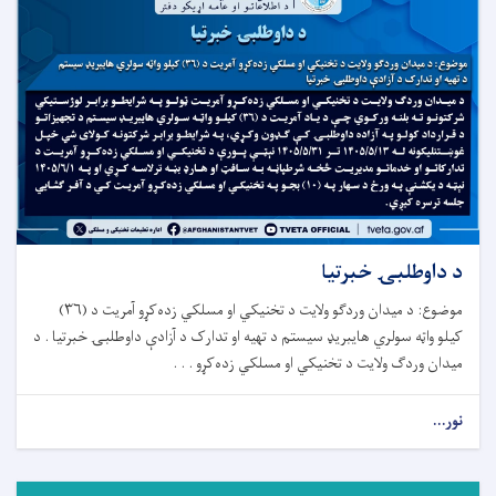
د داوطلبۍ خبرتيا
موضوع: د میدان وردګو ولايت د تخنيکي او مسلکي زده‌کړو آمریت د (۳۶)
کیلو واټه سولري هایبریډ سیستم د تهیه او تدارک د آزادې داوطلبۍ خبرتیا . د
میدان وردګ ولایت د تخنيکي او مسلکي زده‌کړو . . .
نور...