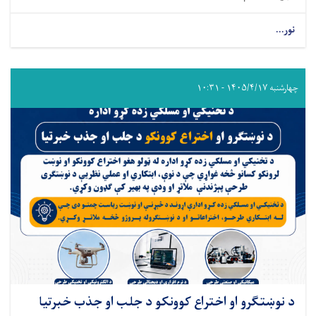
نور...
چهارشنبه ۱۴۰۵/۴/۱۷ - ۱۰:۳۱
د نوښتګرو او اختراع کوونکو د جلب او جذب خبرتیا