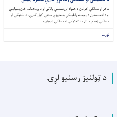
د تخنیکي او مسلکي زده‌کړو ادارې محترم رئیس
ماهر او مسلکي ځوانان د هېواد ارزښتمنې پانګې او د پرمختګ، ځان‌بسیاینې
او د افغانستان د روښانه راتلونکي بنسټیزې ستنې ګڼل کېږي. د تخنیکي او
مسلکي زده‌کړو اداره د تخنیکي او مسلکي ښوونیزو. . .
نور...
د ټولنیز رسنیو لړۍ