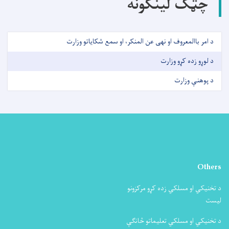
چټک لینکونه
د امر باالمعروف او نهی عن المنکر، او سمع شکایاتو وزارت
د لوړو زده کړو وزارت
د پوهنې وزارت
Others
د تخنیکي او مسلکي زده کړو مرکزونو
لیست
د تخنیکي او مسلکي تعلیماتو څانګې