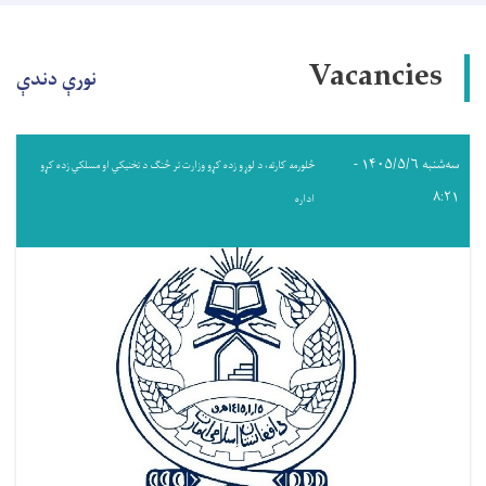
Vacancies
نورې دندې
سه‌شنبه ۱۴۰۵/۵/۶ -
څلورمه کارته، د لوړو زده کړو وزارت تر څنګ د تخنیکي او مسلکي زده کړو
۸:۲۱
اداره