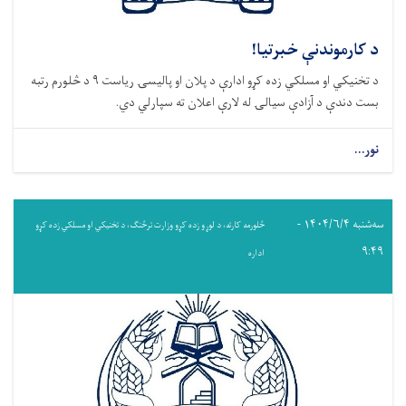
د کارموندنې خبرتیا!
د تخنیکي او مسلکي زده کړو ادارې د پلان او پالیسۍ ریاست ۹ د څلورم رتبه
بست دندې د آزادې سیالۍ له لارې اعلان ته سپارلي دي.
نور...
سه‌شنبه ۱۴۰۴/۶/۴ -
څلورمه کارته، د لوړو زده کړو وزارت ترڅنګ، د تخنیکي او مسلکي زده کړو
۹:۴۹
اداره