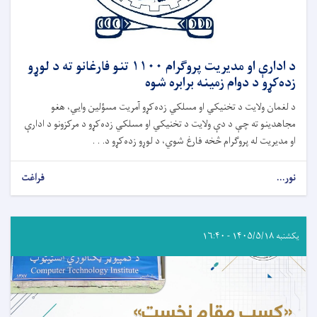
د ادارې او مدیریت پروګرام ۱۱۰۰ تنو فارغانو ته د لوړو
زده‌کړو د دوام زمینه برابره شوه
د لغمان ولایت د تخنیکي او مسلکي زده‌کړو آمریت مسؤلین وایي، هغو
مجاهدینو ته چې د دې ولایت د تخنیکي او مسلکي زده‌کړو د مرکزونو د ادارې
او مدیریت له پروګرام څخه فارغ شوي، د لوړو زده‌کړو د. . .
نور...
فراغت
یکشنبه ۱۴۰۵/۵/۱۸ - ۱۶:۴۰