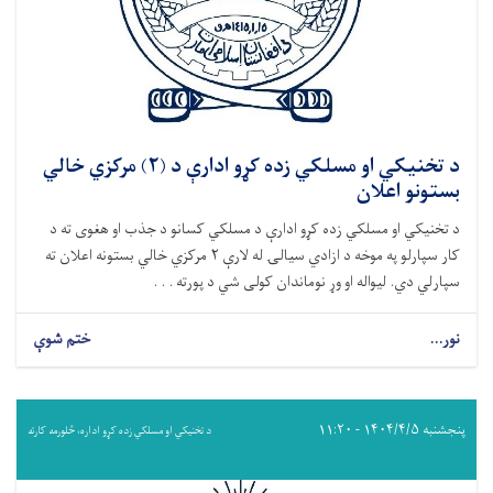
د تخنیکي او مسلکي زده کړو ادارې د (۲) مرکزي خالي
بستونو اعلان
د تخنیکي او مسلکي زده کړو ادارې د مسلکي کسانو د جذب او هغوی ته د
کار سپارلو په موخه د ازادي سیالۍ له لارې ۲ مرکزي خالي بستونه اعلان ته
سپارلي دي. لیواله او وړ نوماندان کولی شي د پورته . . .
نور...
ختم شوې
پنجشنبه ۱۴۰۴/۴/۵ - ۱۱:۲۰
د تخنیکي او مسلکي زده کړو اداره، څلورمه کارته