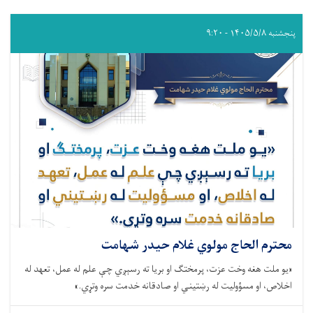
پنجشنبه ۱۴۰۵/۵/۸ - ۹:۲۰
محترم الحاج مولوي غلام حیدر شهامت
«یو ملت هغه وخت عزت، پرمختګ او بریا ته رسېږي چې علم له عمل، تعهد له
اخلاص، او مسؤولیت له رښتیني او صادقانه خدمت سره وتړي.»