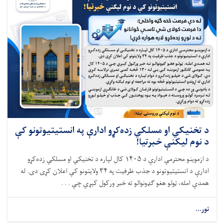
د تخنیکي او مسلکي زده‌کړو ادارې په انستیتیوتونو کې
د نوم لیکنې خبرتیا!
د ازموینو محترمې ادارې د ۱۴۰۵ کال لپاره د تخنیکي او مسلکي زده‌کړو
ادارې د انستیتیوتونو د جذب ظرفیت په ۳۴ ولایتونو کې اعلان کړی دی. له
همدې امله، ټولو هغو ګډونوالو ته خبر ورکول کېږي چې . . .
نور...