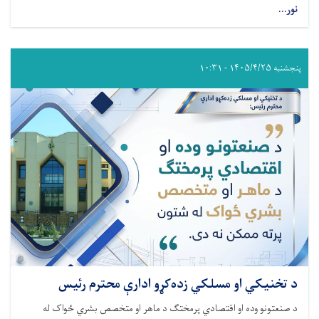
نور...
پنجشنبه ۱۴۰۵/۴/۲۵ - ۱۰:۳۱
د تخنیکي او مسلکي زده‌کړو ادارې محترم رئیس
د صنعتونو وده او اقتصادي پرمختګ د ماهر او متخصص بشري ځواک له