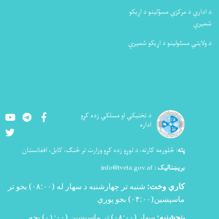
د ادارې د مرکزي مسؤلینو د اړیکو
شمیرې
د ولایتي مسئولینو د اړیکو شمیرې
Youtube
LinkedIn
Facebook
د تخنيکي او مسلکي زده کړو
اداره
Twitter
پته
:
څلورمه کارته، د لوړو زده کړو وزارت تر څنګ، کابل، افغانستان
بریښنالیک :
info@tveta.gov.af
کاري وخت:
شنبه تر چهارشنبه د سهار له (
۰۸:۰۰)
بجو تر
ماسپښین(
۰۴:۰۰)
بجو پورې
پنجشنبه:
سهار (۰۸:۰۰) تر ماسپښین (۰۱:۰۰) بجه