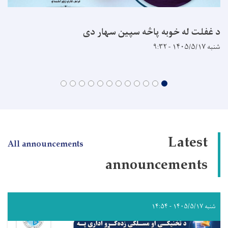
د غفلت له خوبه پاڅه سپين سهار دی
شنبه ۱۴۰۵/۵/۱۷ - ۹:۳۲
Latest
All announcements
announcements
شنبه ۱۴۰۵/۵/۱۷ - ۱۴:۵۴