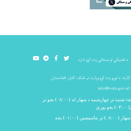
Youtube
LinkedIn
Facebook
Twitter
د تخنيکي او مسلکي زده کړو اداره
ارته، د لوړو زده کړو وزارت تر څنګ، کابل، افغانستان
:
info@tveta.gov.af
ت:
شنبه تر چهارشنبه د سهار له (
۰۸:۰۰)
بجو تر
(
۰۴:۰۰)
بجو پورې
سهار (۰۸:۰۰) تر ماسپښین (۰۱:۰۰) بجه