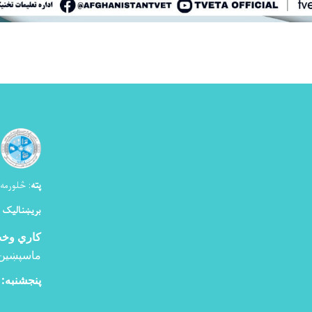
پته
:
څلورمه ک
بریښنالیک 
کاري وخ
ماسپښین
پنجشنبه: