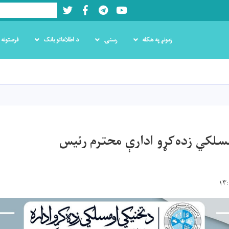
Twitter
Facebook
LinkedIn
Youtube
Search
زمونږ په هکله
رسنۍ
د اطلاعاتو بانک
فرصتونه
اصلي
منځپانګه
دانګل
سلکي زده‌کړو ادارې محترم رئیس