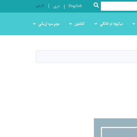
عربی
SEARCH
English
دری
مرکزونه او څانګې
کتابتون
مونږ سره اړیکې