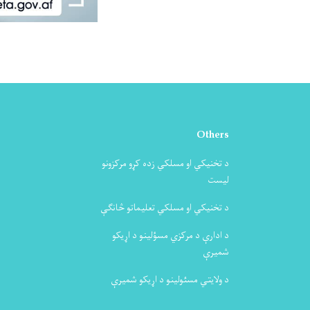
Others
د تخنیکي او مسلکي زده کړو مرکزونو
لیست
د تخنیکي او مسلکي تعلیماتو څانګې
د ادارې د مرکزي مسؤلینو د اړیکو
شمیرې
د ولایتي مسئولینو د اړیکو شمیرې