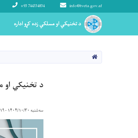
+93 744334834
info@tveta.gov.af
Main navigation
د تخنیکي او مسلکي زده کړو اداره
د تخنیکي او مسلکي زده کړو اداره
کور
د تخنیکي او م
سه‌شنبه ۱۴۰۴/۱۰/۳۰ - ۱۳:۱۹