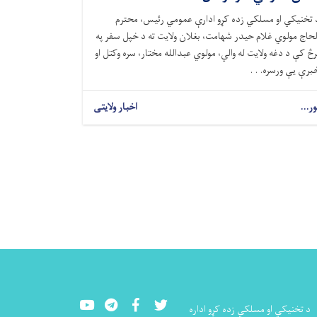
 تخنیکي او مسلکي زده کړو ادارې عمومي رئیس، محترم
لحاج مولوي غلام حیدر شهامت، بغلان ولایت ته د خپل سفر په
رڅ کې د دغه ولایت له والي، مولوي عبدالله مختار، سره وکتل او
برې یې ورسره. . .
ور...
اخبار ولایتی
Youtube
LinkedIn
Facebook
Twitter
د تخنيکي او مسلکي زده کړو اداره