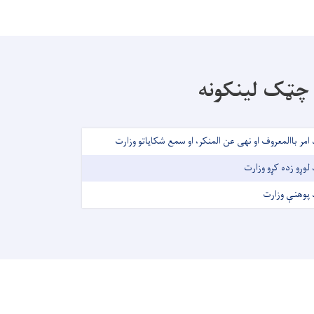
چټک لینکونه
 امر باالمعروف او نهی عن المنکر، او سمع شکایاتو وزارت
 لوړو زده کړو وزارت
 پوهنې وزارت