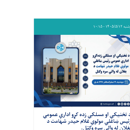
۱۴۰۵/۵/۱۲ - ۱۰:۱۵
 تخنيکي او مسلکي زده کړو ادارې عمومي
ئیس ښاغلي مولوي غلام حیدر شهامت د
غلان له والي سره وکتل.