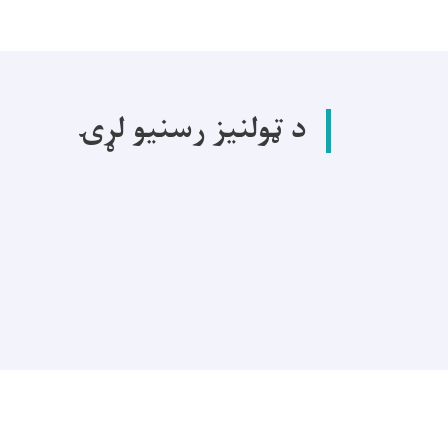
د ټولنیز رسنیو لړۍ