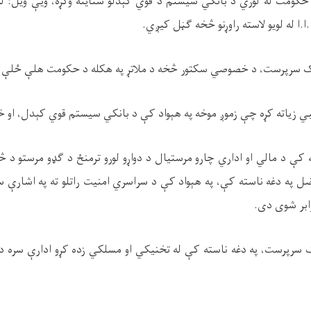
حکومت له لوري د بانکي سیستم د قوي کېدلو ستاینه وکړه، ویې ویل: ل
ا.ا له لویو لاسته راوړنو څخه ګڼل کیږي.
نک سرپرست، د خصوصي سکتور څخه د ملاتړ په هکله د حکومت هلې ځلې و
ي زیاته کړه چې زموږ موخه په هېواد کې د بانکي سیستم قوي کېدل، او 
ه کې د مالي او اداري چارو مرستیال د دواړو لورو ترمنځ د ګډو مرستو د 
 په دغه ناسته کې، په هېواد کې د سراسري امنیت راتلو ته په اشارې سر
ابر شوی دی.
 سرپرست، په دغه ناسته کې له تخنیکي او مسلکي زده کړو ادارې سره د 