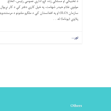
د تخنیکي او مسلکي زده کړو ادارې عمومي رئیس، الحاج
مولوي غلام حیدر شهامت، په خپل کاري دفتر کې د کار نړیوال
سازمان (ILO) او په افغانستان کې د ملګرو ملتونو د مرستندویه
پلاوي (یوناما) له. . .
نور...
Others