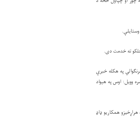
ه چور او چپاول څخه د
ستایلې.
خلکو ته خدمت دی.
څرنګوالي په هکله خبرې
ه وویل: اوس په هېواد
هراړخیزو همکاریو ډاډ