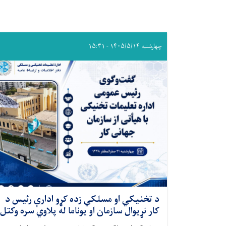
چهارشنبه ۱۴۰۵/۵/۱۴ - ۱۵:۳۱
د تخنیکي او مسلکي زده کړو ادارې رئیس د
کار نړیوال سازمان او یوناما له پلاوي سره وکتل