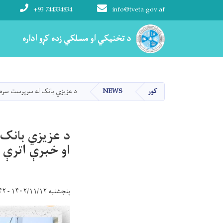
+93 744334834
info@tveta.gov.af
Main navigation
د تخنیکي او مسلکي زده کړو اداره
د تخنیکي او مسلکي زده کړو اداره
کور
NEWS
د عزیزي بانک له سرپرست سره 
د عزیزي بانک 
او خبرې اترې
پنجشنبه ۱۴۰۲/۱۱/۱۲ - ۱۱:۴۲