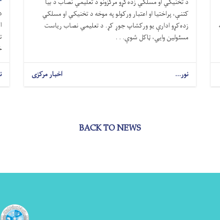
د تخنیکي او مسلکي زده‌کړو مرکزونو د تعلیمي نصاب د بیا
د
کتنې، پراختیا او اعتبار ورکولو په موخه د تخنیکي او مسلکي
ا
زده‌کړو ادارې یو ورکشاپ جوړ کړ. د تعلیمي نصاب ریاست
ت
مسئولین وایي، ټاکل شوې. . .
خ
نور...
اخبار مرکزی
ن
BACK TO NEWS