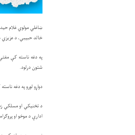
ښاغلي مولوي غلام حید
خالد حبیبي، د عزیزي ب
په دغه ناسته کې مفتي
شتون درلود.
دواړو لورو په دغه ناست
د تخنیکي او مسلکي زده
ادارې د موخو او پروګرا