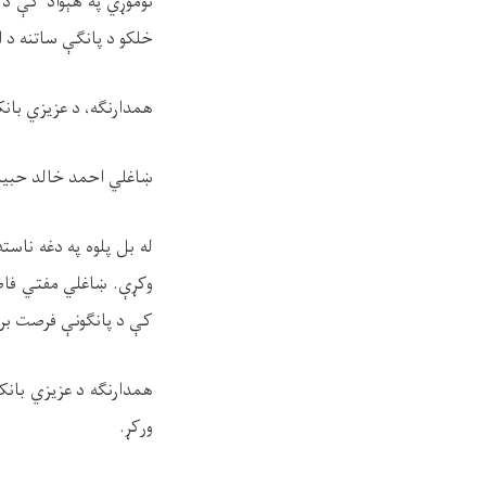
نوموړي په هېواد کې د 
خلکو د پانګې ساتنه د ا.
همدارنګه، د عزیزي با
ښاغلي احمد خالد حبیب
له بل پلوه په دغه ناست
وکړې. ښاغلي مفتي فاضل
کې د پانګونې فرصت بر
همدارنګه د عزیزي بانک
ورکړ.