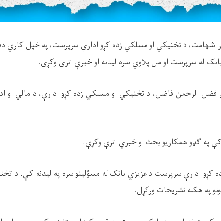
ر شهامت، د تخنیکي او مسلکي زده کړو ادارې سرپرست، په خپل کاري دف
انک له سرپرست او مل پلاوي سره لیدنه او خبرې اترې وکړې.
 فضل الرحمن فاضل، د تخنیکي او مسلکي زده کړو ادارې، د مالي او اد
ه کې په ګډو همکاریو بحث او خبرې اترې وکړې.
 کړو ادارې سرپرست د عزیزي بانک له مسؤلینو سره په لیدنه کې، د تخن
مونو په هکله تشریحات ورکړل.