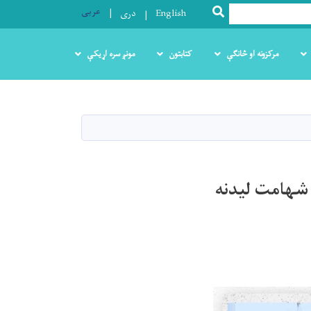
عربی
SEARCH
English
دری
مرکزونه او څانګې
کتابتون
مونږ سره اړیکې
شهامت لیدنه