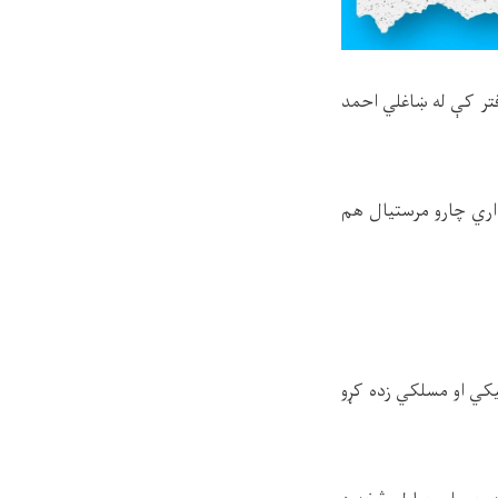
تر کې له ښاغلي احمد
اري چارو مرستیال هم
یکي او مسلکي زده کړو