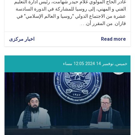
غادر الحاج المولوي غلام حيدر شهامت، رئيس ادارة التعليم
الفني و المهني، إلى روسيا للمشاركة في الدورة السادسة
عشرة من الاجتماع الدولي "روسيا و العالم الإسلامي" في
قازان. من المقرر أن. . .
Read more
about
اخبار مرکزی
مشاركة
المولوي
غلام
حيدر
خميس, نوفمبر 14 2024 12:05 مساء
شهامت
في
الدورة
السادسة
عشرة
من
الاجتماع
الدولي
في
قازان