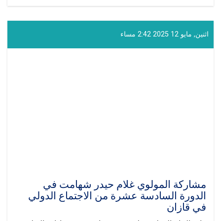
المشاركة
و
الخطاب
ال‍تی
اثنين, مايو 12 2025 2:42 مساء
ألقاها
القائم
بأعمال
إدارة
التعليم
الفني
و
المهني
في
الجلسة
الدولية
"روسيا
-
العالم
الإسلامي"
مشاركة المولوي غلام حيدر شهامت في
في
الدورة السادسة عشرة من الاجتماع الدولي
قازان
في قازان