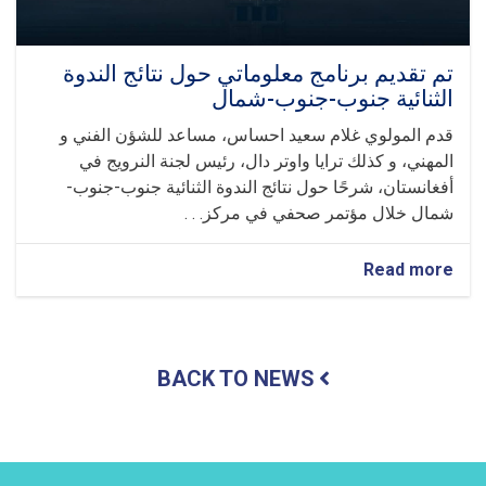
تم تقديم برنامج معلوماتي حول نتائج الندوة
الثنائية جنوب-جنوب-شمال
قدم المولوي غلام سعيد احساس، مساعد للشؤن الفني و
المهني، و كذلك ترايا واوتر دال، رئيس لجنة النرويج في
أفغانستان، شرحًا حول نتائج الندوة الثنائية جنوب-جنوب-
شمال خلال مؤتمر صحفي في مركز. . .
about
Read more
تم
تقديم
برنامج
معلوماتي
BACK TO NEWS
حول
نتائج
الندوة
الثنائية
جنوب-