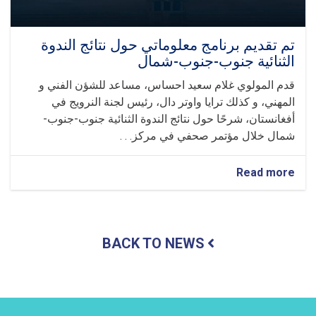
تم تقديم برنامج معلوماتي حول نتائج الندوة
الثنائية جنوب-جنوب-شمال
قدم المولوي غلام سعيد احساس، مساعد للشؤن الفني و
المهني، و كذلك ترايا واوتر دال، رئيس لجنة النرويج في
أفغانستان، شرحًا حول نتائج الندوة الثنائية جنوب-جنوب-
شمال خلال مؤتمر صحفي في مركز. . .
about
Read more
تم
تقديم
برنامج
معلوماتي
BACK TO NEWS
حول
نتائج
الندوة
الثنائية
جنوب-
جنوب-