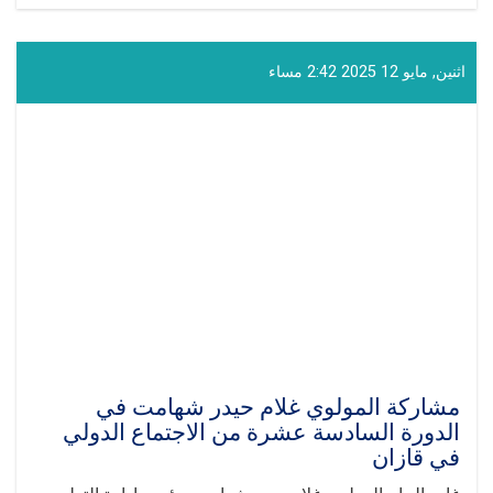
المشاركة
و
الخطاب
ال‍تی
اثنين, مايو 12 2025 2:42 مساء
ألقاها
القائم
بأعمال
إدارة
التعليم
الفني
و
المهني
في
الجلسة
الدولية
"روسيا
-
العالم
الإسلامي"
مشاركة المولوي غلام حيدر شهامت في
في
الدورة السادسة عشرة من الاجتماع الدولي
قازان
في قازان