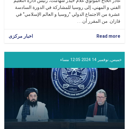
غادر الحاج المولوي غلام حيدر شهامت، رئيس ادارة التعليم
الفني و المهني، إلى روسيا للمشاركة في الدورة السادسة
عشرة من الاجتماع الدولي "روسيا و العالم الإسلامي" في
قازان. من المقرر أن. . .
Read more
about
اخبار مرکزی
مشاركة
المولوي
غلام
حيدر
خميس, نوفمبر 14 2024 12:05 مساء
شهامت
في
الدورة
السادسة
عشرة
من
الاجتماع
الدولي
في
قازان